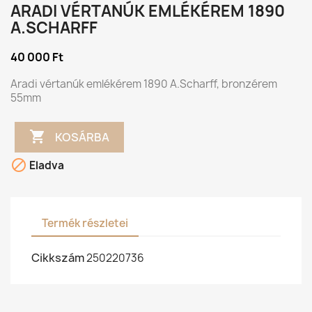
ARADI VÉRTANÚK EMLÉKÉREM 1890
A.SCHARFF
40 000 Ft
Aradi vértanúk emlékérem 1890 A.Scharff, bronzérem
55mm

KOSÁRBA

Eladva
Termék részletei
Cikkszám
250220736