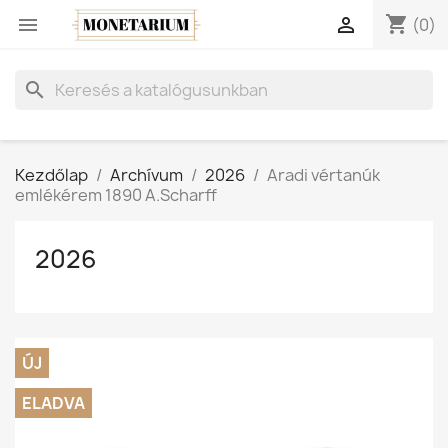
shopping_cart


(0)
search
Kezdőlap
Archívum
2026
Aradi vértanúk
emlékérem 1890 A.Scharff
2026
ÚJ
ELADVA