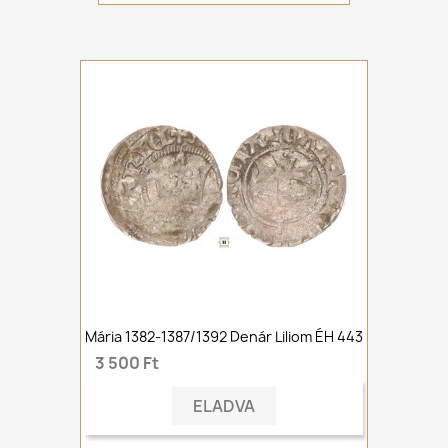
Mária 1382-1387/1392 Denár Liliom ÉH 443
3 500 Ft
ELADVA