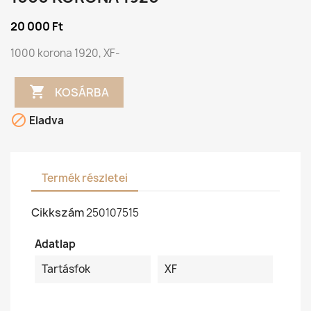
20 000 Ft
1000 korona 1920, XF-

KOSÁRBA

Eladva
Termék részletei
Cikkszám
250107515
Adatlap
Tartásfok
XF