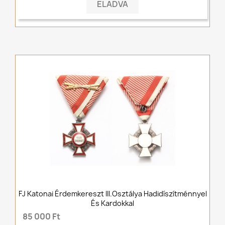
ELADVA
FJ Katonai Érdemkereszt III.osztálya Hadidíszítménnyel
És Kardokkal
85 000 Ft