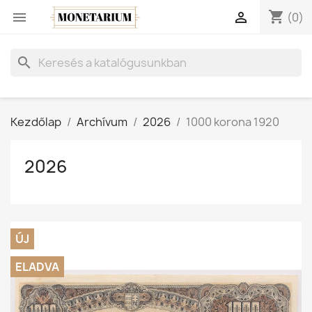
shopping_cart


(0)
search
Kezdőlap
Archívum
2026
1000 korona 1920
2026
ÚJ
ELADVA