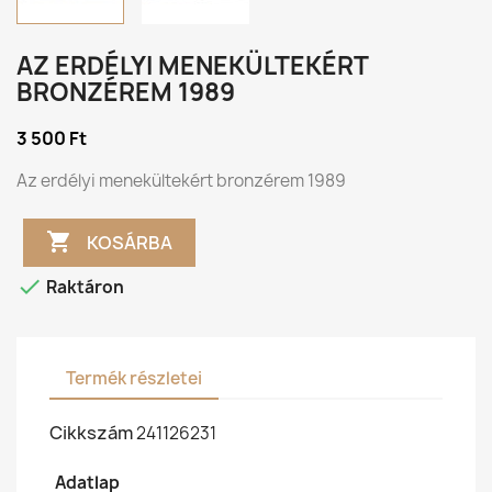
AZ ERDÉLYI MENEKÜLTEKÉRT
BRONZÉREM 1989
3 500 Ft
Az erdélyi menekültekért bronzérem 1989

KOSÁRBA

Raktáron
Termék részletei
Cikkszám
241126231
Adatlap