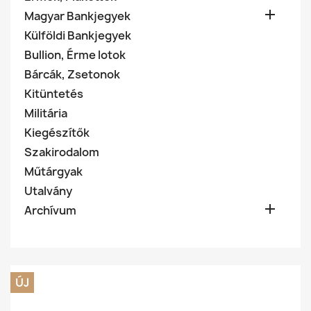

Magyar Bankjegyek
Külföldi Bankjegyek
Bullion, Érme lotok
Bárcák, Zsetonok
Kitüntetés
Militária
Kiegészítők
Szakirodalom
Műtárgyak
Utalvány

Archívum
ÚJ