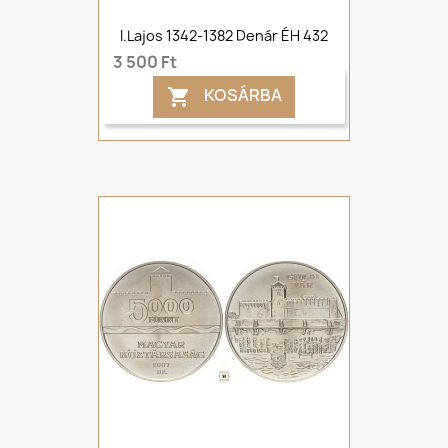
I.Lajos 1342-1382 Denár ÉH 432
3 500 Ft
KOSÁRBA
