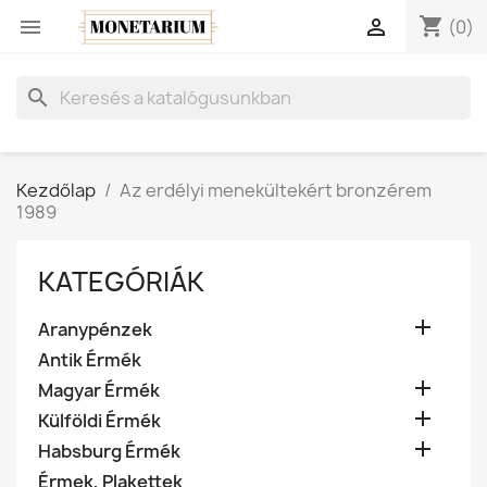
shopping_cart


(0)
search
Kezdőlap
Az erdélyi menekültekért bronzérem
1989
KATEGÓRIÁK

Aranypénzek
Antik Érmék

Magyar Érmék

Külföldi Érmék

Habsburg Érmék
Érmek, Plakettek