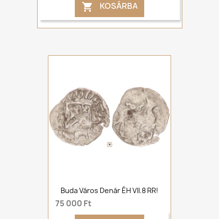
KOSÁRBA

Buda Város Denár ÉH VII.8 RR!
75 000 Ft