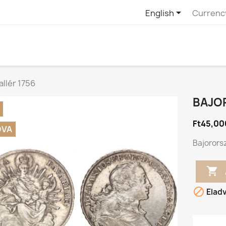

English
Currenc
allér 1756
BAJO
Ft45,00
DVA
Bajororsz


Elad