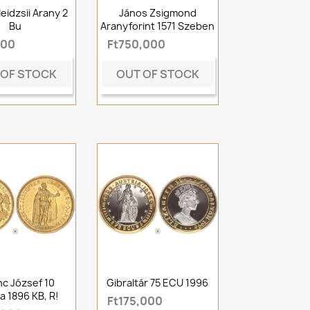
eidzsii Arany 2
János Zsigmond
Bu
Aranyforint 1571 Szeben
000
Ft750,000
 OF STOCK
OUT OF STOCK
nc József 10
Gibraltár 75 ECU 1996
a 1896 KB, R!
Ft175,000