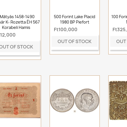
.Mátyás 1458-1490
500 Forint Lake Placid
100 Fori
ár K- Rozetta ÉH 567
1980 BP Piefort
Korabeli Hamis
Ft100,000
Ft325
t12,000
OUT OF STOCK
OUT
OUT OF STOCK