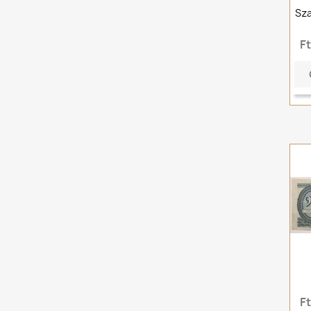
Sza
F
F