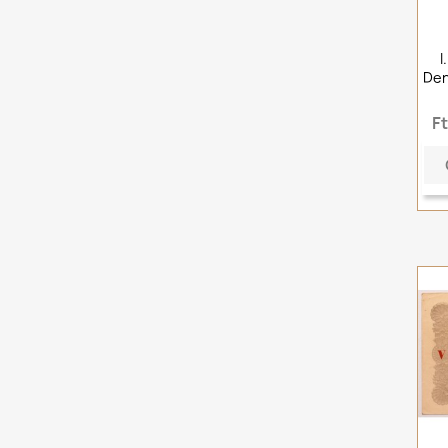
I
Den
F