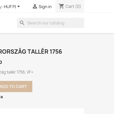
shopping_cart


Cart
(0)
y:
HUF Ft
Sign in
search
RORSZÁG TALLÉR 1756
0
ág tallér 1756, VF+
ADD TO CART
va