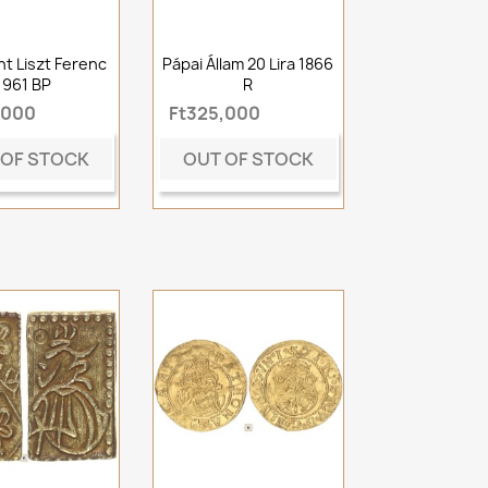
nt Liszt Ferenc
Pápai Állam 20 Lira 1866
1961 BP
R
,000
Ft325,000
 OF STOCK
OUT OF STOCK