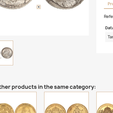
Pr
Refe
Dat
Ta
ther products in the same category: