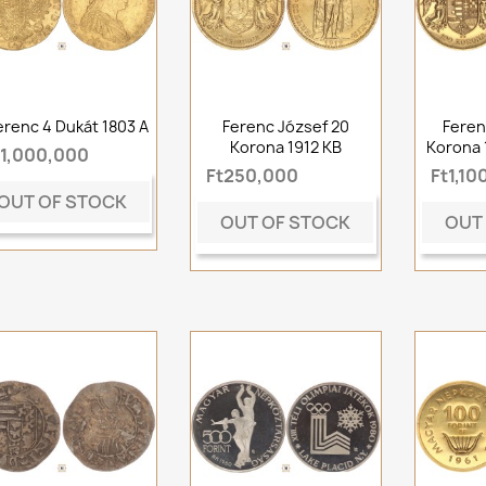
Ferenc 4 Dukát 1803 A
Ferenc József 20
Feren
Korona 1912 KB
Korona 
t1,000,000
Ft250,000
Ft1,10
OUT OF STOCK
OUT OF STOCK
OUT