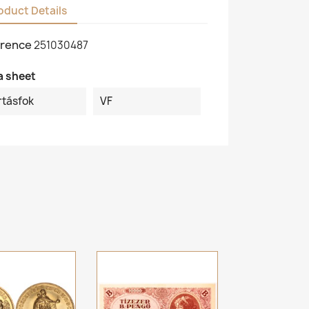
oduct Details
rence
251030487
a sheet
rtásfok
VF