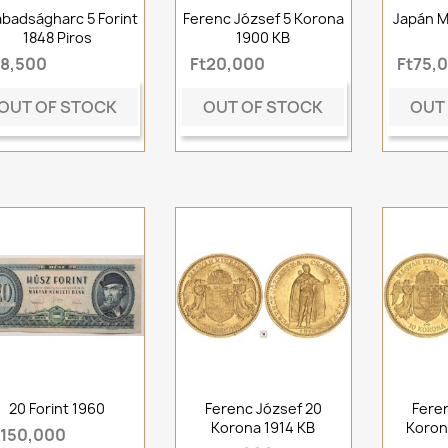
badságharc 5 Forint
Ferenc József 5 Korona
Japán M
1848 Piros
1900 KB
t8,500
Ft20,000
Ft75,
OUT OF STOCK
OUT OF STOCK
OUT
20 Forint 1960
Ferenc József 20
Fere
Korona 1914 KB
Koron
t150,000