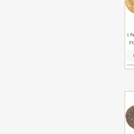
I. 
F