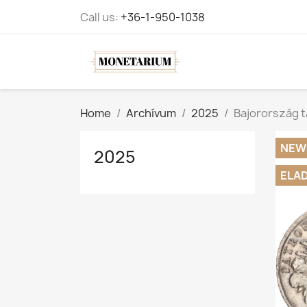
Call us:
+36-1-950-1038
Home
Archívum
2025
Bajorország t
NEW
2025
ELA