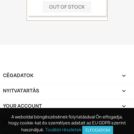
OUT OF STOCK
CÉGADATOK

NYITVATARTÁS

YOUR ACCOUNT

A weboldal böngészésének folytatásával Ön elfogadja,
A weboldal böngészésének folytatásával Ön elfogadja,
STORE INFORMATION
keyboard_arrow_down
hogy cookie-kat és személyes adatait az EU GDPR szerint
hogy cookie-kat és személyes adatait az EU GDPR szerint
használjuk.
használjuk.
További részletek
További részletek
ELFOGADOM
ELFOGADOM
© 2026 - Ecommerce software by PrestaShop™