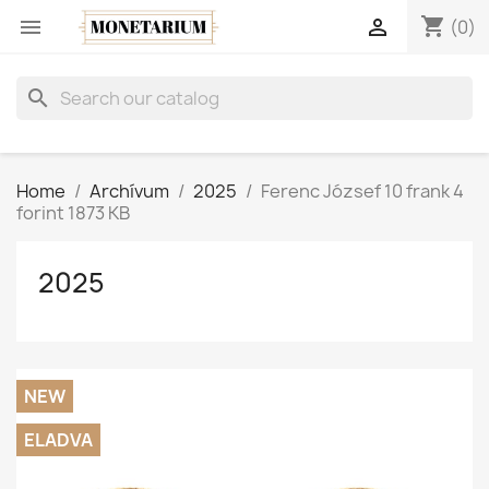
shopping_cart


(0)
search
Home
Archívum
2025
Ferenc József 10 frank 4
forint 1873 KB
2025
NEW
ELADVA