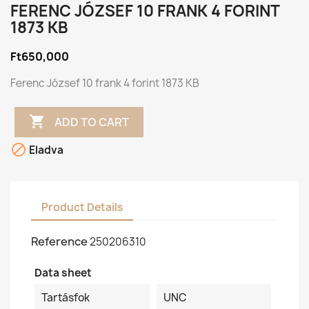
FERENC JÓZSEF 10 FRANK 4 FORINT
1873 KB
Ft650,000
Ferenc József 10 frank 4 forint 1873 KB

ADD TO CART

Eladva
Product Details
Reference
250206310
Data sheet
Tartásfok
UNC