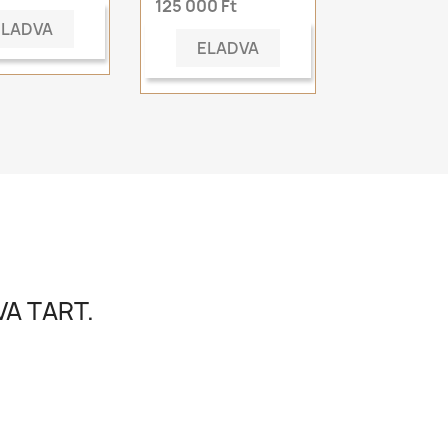
125 000 Ft
ELADVA
ELADVA
A TART.