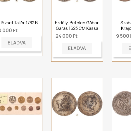
. József Tallér 1782 B
Erdély, Bethlen Gábor
Szab
Garas 1623 CM Kassa
Krajc
0 000 Ft
24 000 Ft
9 500 
ELADVA
ELADVA