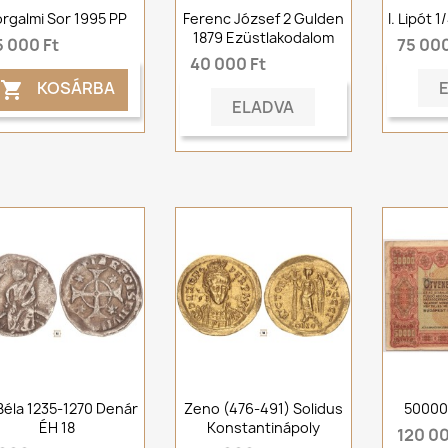
orgalmi Sor 1995 PP
Ferenc József 2 Gulden
I. Lipót 
1879 Ezüstlakodalom
5 000 Ft
75 000
40 000 Ft
KOSÁRBA

ELADVA
 Béla 1235-1270 Denár
Zeno (476-491) Solidus
50000
ÉH 18
Konstantinápoly
120 00