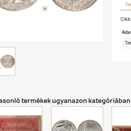
Te
Cik
Ada
Ta
hasonló termékek ugyanazon kategóriában