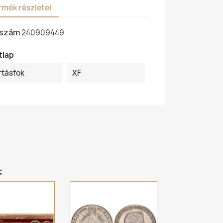
rmék részletei
kszám
240909449
tlap
rtásfok
XF
: