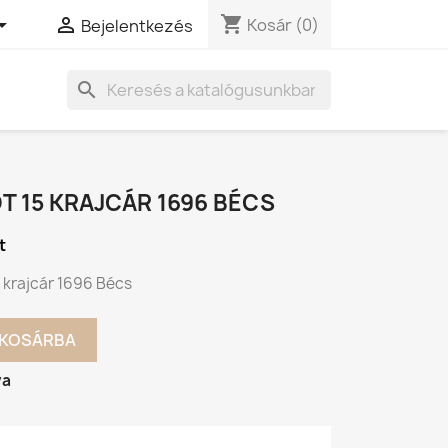
shopping_cart


Kosár
(0)
Bejelentkezés
search
PÓT 15 KRAJCÁR 1696 BÉCS
t
15 krajcár 1696 Bécs
KOSÁRBA
va