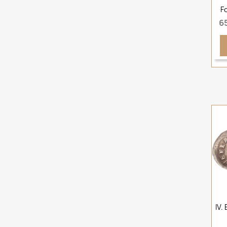
F
6
IV.