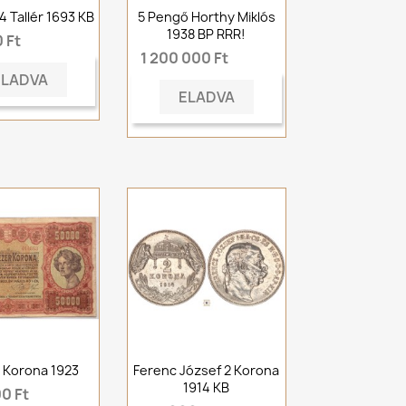
1/4 Tallér 1693 KB
5 Pengő Horthy Miklós
1938 BP RRR!
 Ft
1 200 000 Ft
ELADVA
ELADVA
 Korona 1923
Ferenc József 2 Korona
1914 KB
0 Ft