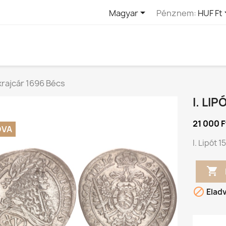

Magyar
Pénznem:
HUF Ft
 krajcár 1696 Bécs
I. LI
21 000 F
DVA
I. Lipót 


Elad