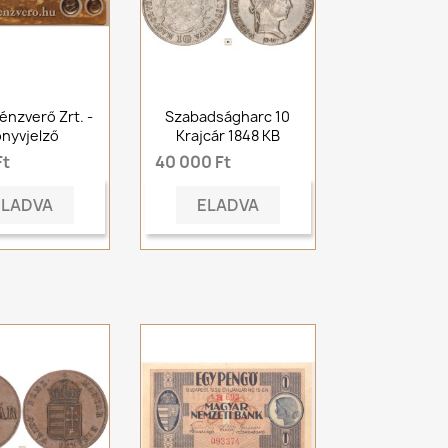
Pénzverő Zrt. -
Szabadságharc 10
nyvjelző
Krajcár 1848 KB
Ft
40 000 Ft
ELADVA
ELADVA