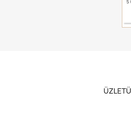
5
ÜZLETÜ