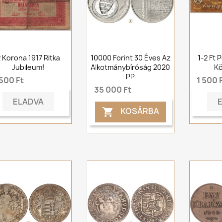
 Korona 1917 Ritka
10000 Forint 30 Éves Az
1-2 Ft 
Jubileum!
Alkotmánybíróság 2020
Kö
PP
500 Ft
1 500 
35 000 Ft
ELADVA
KOSÁRBA
