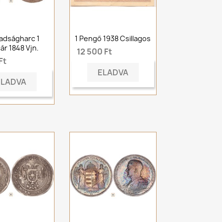
adságharc 1
1 Pengő 1938 Csillagos
ár 1848 Vjn.
12 500 Ft
Ft
ELADVA
ELADVA