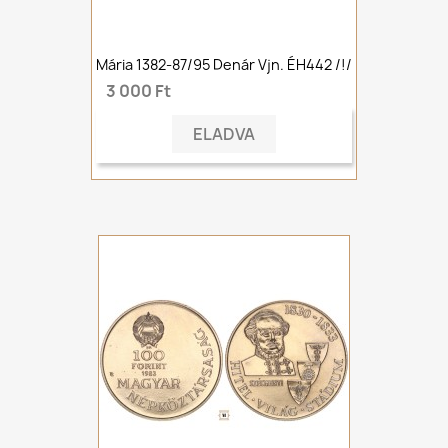
Mária 1382-87/95 Denár Vjn. ÉH442 /!/
3 000 Ft
ELADVA