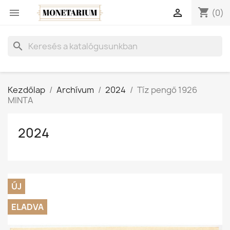
shopping_cart


(0)
search
Kezdőlap
Archívum
2024
Tíz pengő 1926
MINTA
2024
ÚJ
ELADVA