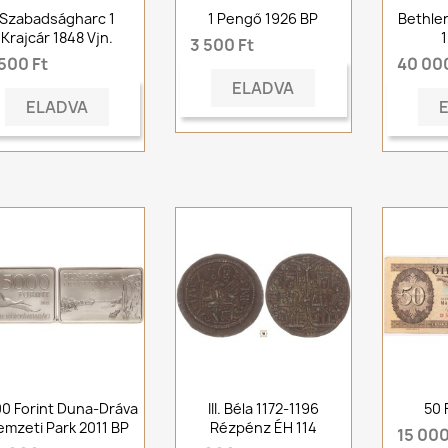
Szabadságharc 1
1 Pengő 1926 BP
Bethle
Krajcár 1848 Vjn.
3 500 Ft
500 Ft
40 000
ELADVA
ELADVA
0 Forint Duna-Dráva
III. Béla 1172-1196
50 
mzeti Park 2011 BP
Rézpénz ÉH 114
15 000