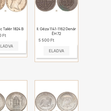
nc Tallér 1824 B
II. Géza 1141-1162 Denár
ÉH 72
 Ft
5 500 Ft
ELADVA
ELADVA