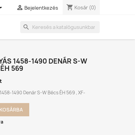
shopping_cart


Kosár
(0)
Bejelentkezés
search
YÁS 1458-1490 DENÁR S-W
ÉH 569
t
 1458-1490 Denár S-W Bécs ÉH 569 , XF-
KOSÁRBA
va