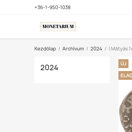
+36-1-950-1038
Kezdőlap
Archívum
2024
I.Mátyás 
ÚJ
2024
ELA