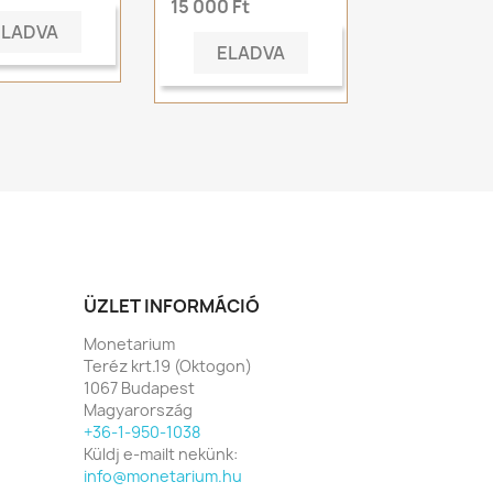
15 000 Ft
ELADVA
ELADVA
ÜZLET INFORMÁCIÓ
Monetarium
Teréz krt.19 (Oktogon)
1067 Budapest
Magyarország
+36-1-950-1038
Küldj e-mailt nekünk:
info@monetarium.hu