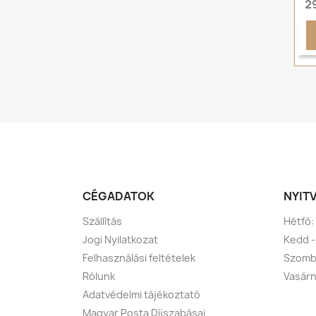
2
CÉGADATOK
NYIT
Szállítás
Hétfő:
Jogi Nyilatkozat
Kedd -
Felhasználási feltételek
Szomba
Rólunk
Vasárn
Adatvédelmi tájékoztató
Magyar Posta Díjszabásai