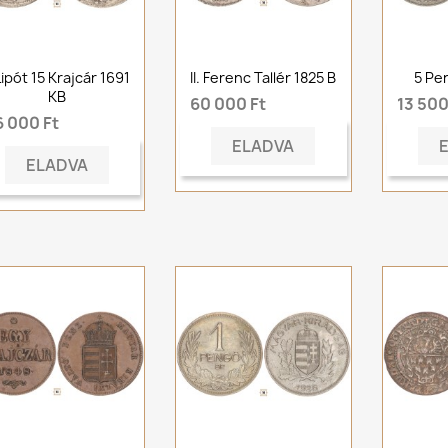
 Lipót 15 Krajcár 1691
II. Ferenc Tallér 1825 B
5 Pe
KB
60 000 Ft
13 500
6 000 Ft
ELADVA
ELADVA