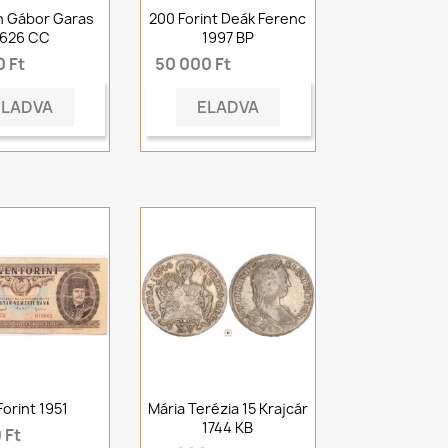
n Gábor Garas
200 Forint Deák Ferenc
1626 CC
1997 BP
 Ft
50 000 Ft
ELADVA
ELADVA
Forint 1951
Mária Terézia 15 Krajcár
1744 KB
 Ft