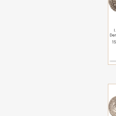
I
Den
15