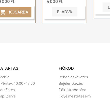
9 000 Ft
4 000 Ft
ELADVA
KOSÁRBA

VATARTÁS
FIÓKOD
 Zárva
Rendeléskövetés
 Péntek: 10:00 - 17:00
Bejelentkezés
t: Zárva
Fiók létrehozása
ap: Zárva
Figyelmeztetéseim