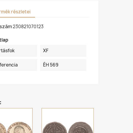
rmék részletei
kszám
230821070123
tlap
rtásfok
XF
ferencia
ÉH 569
: