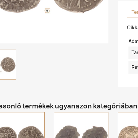
Te
Cik
Ada
Ta
Re
hasonló termékek ugyanazon kategóriában