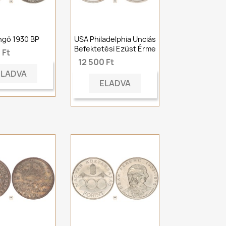
ngő 1930 BP
USA Philadelphia Unciás
Befektetési Ezüst Érme
 Ft
12 500 Ft
ELADVA
ELADVA