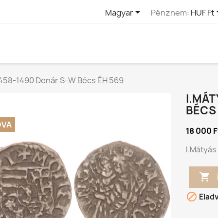

Magyar
Pénznem:
HUF Ft
1458-1490 Denár S-W Bécs ÉH 569
I.MÁT
BÉCS 
DVA
18 000 F
I.Mátyás


Elad