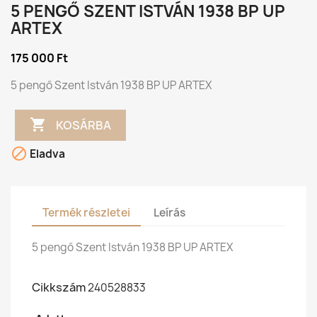
5 PENGŐ SZENT ISTVÁN 1938 BP UP
ARTEX
175 000 Ft
5 pengő Szent István 1938 BP UP ARTEX

KOSÁRBA

Eladva
Termék részletei
Leírás
5 pengő Szent István 1938 BP UP ARTEX
Cikkszám
240528833