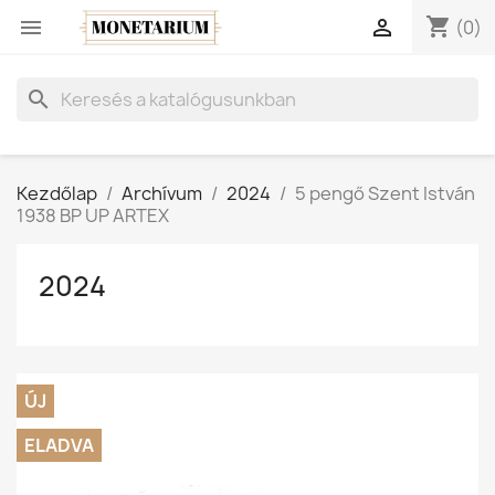
shopping_cart


(0)
search
Kezdőlap
Archívum
2024
5 pengő Szent István
1938 BP UP ARTEX
2024
ÚJ
ELADVA