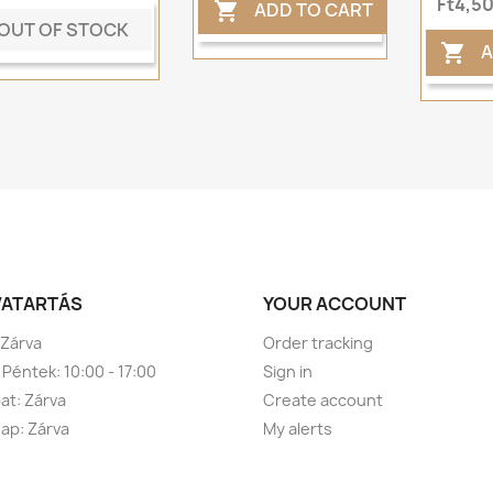
Ft4,5
ADD TO CART

OUT OF STOCK
A

VATARTÁS
YOUR ACCOUNT
 Zárva
Order tracking
 Péntek: 10:00 - 17:00
Sign in
t: Zárva
Create account
ap: Zárva
My alerts