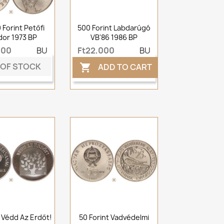
 Forint Petőfi
500 Forint Labdarúgó
or 1973 BP
VB'86 1986 BP
000
BU
Ft22,000
BU
 OF STOCK
ADD TO CART

t Védd Az Erdőt!
50 Forint Vadvédelmi