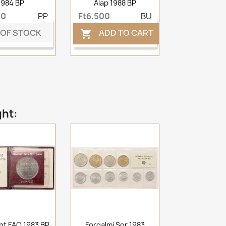
1984 BP
Alap 1988 BP
00
PP
Ft6,500
BU
 OF STOCK
ADD TO CART

ght:
int FAO 1983 BP
Forgalmi Sor 1983