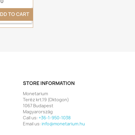
00
DD TO CART
STORE INFORMATION
Monetarium
Teréz krt.19 (Oktogon)
1067 Budapest
Magyarország
Call us:
+36-1-950-1038
Email us:
info@monetarium.hu