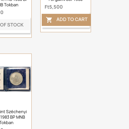
B Tokban
Ft5,500
00
ADD TO CART

 OF STOCK
rint Széchenyi
 1983 BP MNB
Tokban