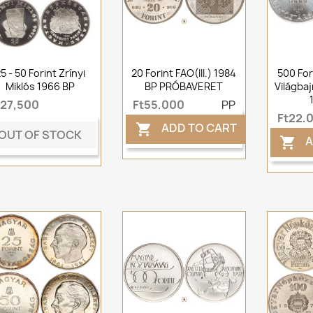
5 - 50 Forint Zrínyi
20 Forint FAO(III.) 1984
500 For
Miklós 1966 BP
BP PRÓBAVERET
Világba
t27,500
Ft55,000
PP
Ft22,
ADD TO CART

OUT OF STOCK
A
