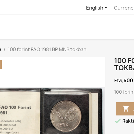

English
Currenc
9
100 forint FAO 1981 BP MNB tokban
100 F
TOKB
Ft3,500
100 fori


Rakt