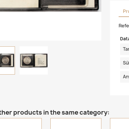
Pr
Refe
Dat
Ta
Sú
An
ther products in the same category: