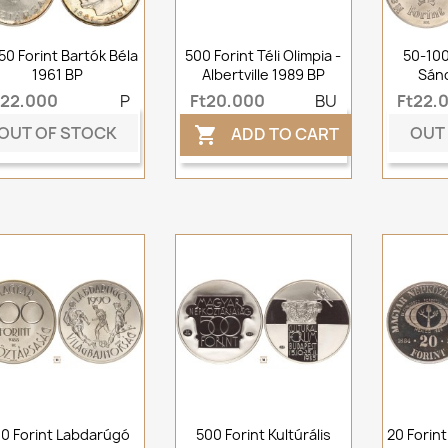
50 Forint Bartók Béla
500 Forint Téli Olimpia -
50-100
1961 BP
Albertville 1989 BP
Sánd
t22,000
P
Ft20,000
BU
Ft22,
OUT OF STOCK
OUT
ADD TO CART

0 Forint Labdarúgó
500 Forint Kultúrális
20 Forin