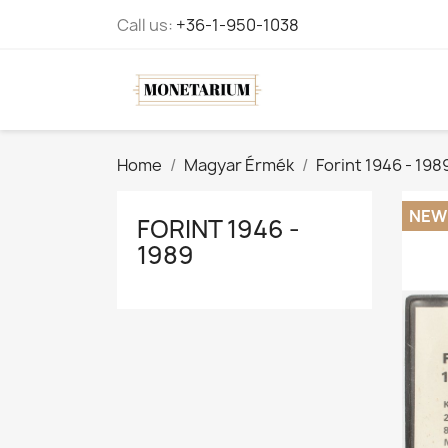
Call us:
+36-1-950-1038
Home
Magyar Érmék
Forint 1946 - 198
NEW
FORINT 1946 -
1989