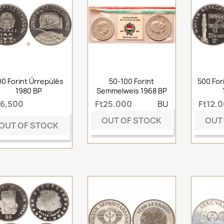
00 Forint Űrrepülés
50-100 Forint
500 For
1980 BP
Semmelweis 1968 BP
t6,500
Ft25,000
BU
Ft12,
OUT OF STOCK
OUT
OUT OF STOCK