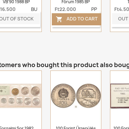
VB'90 1988 BP
Fórum 1985 BP
t16,500
BU
Ft22,000
PP
Ft4,5
OUT OF STOCK
OUT
ADD TO CART

omers who bought this product also bou
Forgalmi Sor 1982
100 Forint Űrrepülés
100 For