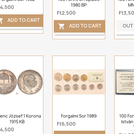
1980 BP
MN
t4,500
Ft2,500
Ft3,5
ADD TO CART

OUT
ADD TO CART

enc József 1 Korona
Forgalmi Sor 1989
100 Fo
1915 KB
István
Ft6,500
t4,500