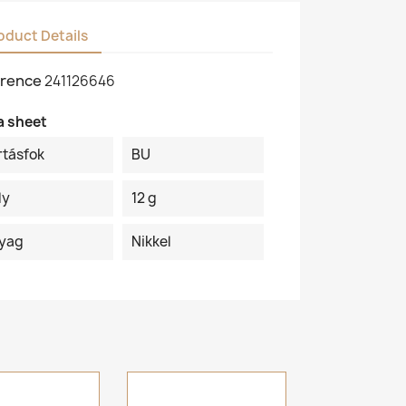
oduct Details
rence
241126646
a sheet
rtásfok
BU
ly
12 g
yag
Nikkel