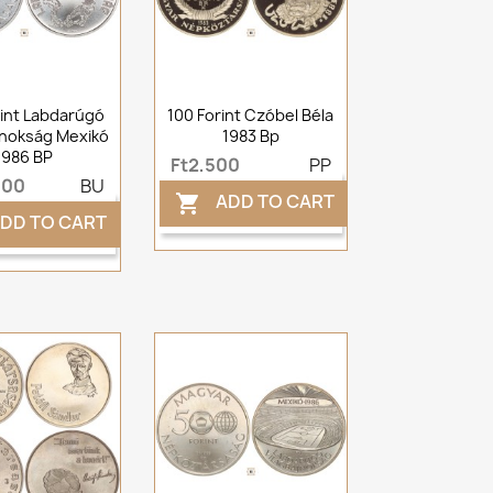
int Labdarúgó
100 Forint Czóbel Béla
jnokság Mexikó
1983 Bp
1986 BP
Ft2,500
PP
000
BU
ADD TO CART

DD TO CART