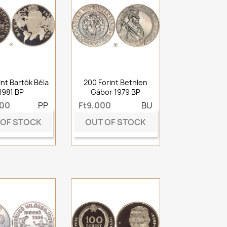
int Bartók Béla
200 Forint Bethlen
1981 BP
Gábor 1979 BP
000
PP
Ft9,000
BU
 OF STOCK
OUT OF STOCK