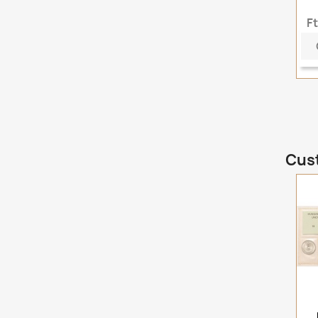
F
Cust