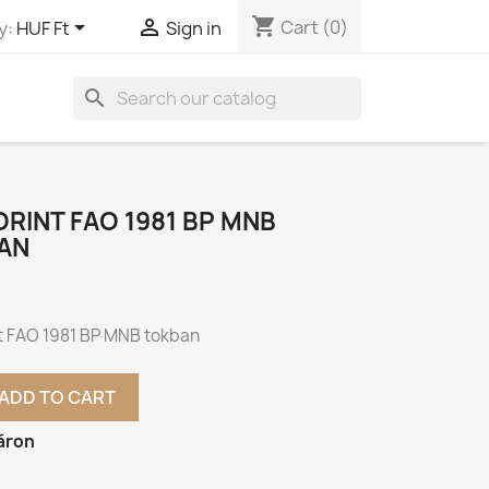
shopping_cart


Cart
(0)
y:
HUF Ft
Sign in
search
ORINT FAO 1981 BP MNB
AN
nt FAO 1981 BP MNB tokban
ADD TO CART
áron