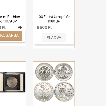
orint Bethlen
100 Forint Űrrepülés
or 1979 BP
1980 BP
 Ft
PP
6 500 Ft
KOSÁRBA
ELADVA