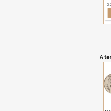
2
A te