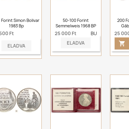
 Forint Simon Bolivar
50-100 Forint
200 F
1983 Bp
Semmelweis 1968 BP
Gáb
500 Ft
25 000 Ft
BU
25 000
ELADVA

ELADVA