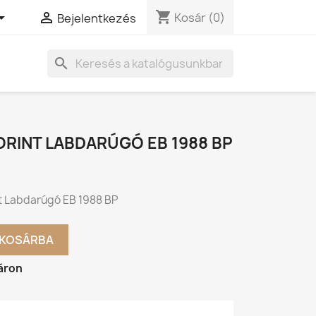
shopping_cart


Kosár
(0)
Bejelentkezés
search
ORINT LABDARÚGÓ EB 1988 BP
nt Labdarúgó EB 1988 BP
KOSÁRBA
áron