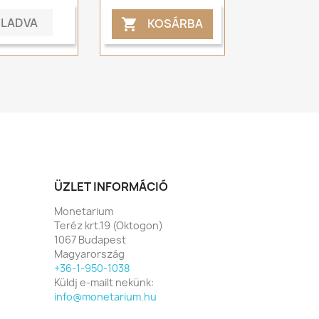
ELADVA
KOSÁRBA

ÜZLET INFORMÁCIÓ
Monetarium
Teréz krt.19 (Oktogon)
1067 Budapest
Magyarország
+36-1-950-1038
Küldj e-mailt nekünk:
info@monetarium.hu