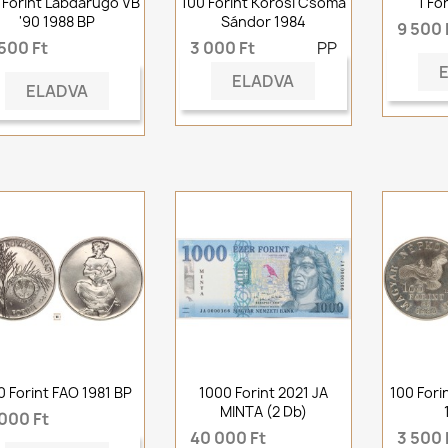
 Forint Labdarúgó VB
100 Forint Kőrösi Csoma
1 Fo
'90 1988 BP
Sándor 1984
9 500 
500 Ft
3 000 Ft
PP
ELADVA
ELADVA
0 Forint FAO 1981 BP
1000 Forint 2021 JA
100 Fori
MINTA (2 Db)
 000 Ft
40 000 Ft
3 500 