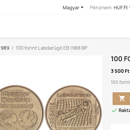

Magyar
Pénznem:
HUF Ft
 1989
100 forint Labdarúgó EB 1988 BP
100 F
3 500 Ft
100 fori


Rakt