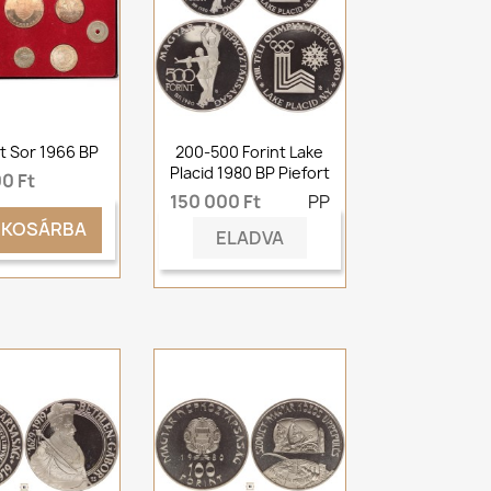
t Sor 1966 BP
200-500 Forint Lake
Placid 1980 BP Piefort
0 Ft
150 000 Ft
PP
KOSÁRBA
ELADVA