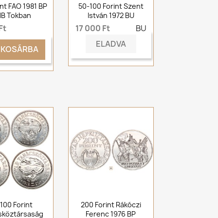
int FAO 1981 BP
50-100 Forint Szent
B Tokban
István 1972 BU
Ft
17 000 Ft
BU
ELADVA
KOSÁRBA
100 Forint
200 Forint Rákóczi
sköztársaság
Ferenc 1976 BP