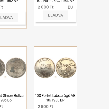
rint 1952 BP
100 Forint FAO 1984 BP
Ft
2 000 Ft
BU
ELADVA
ELADVA
nt Simon Bolivar
100 Forint Labdarúgó VB
1983 Bp
'86 1985 BP
Ft
2 500 Ft