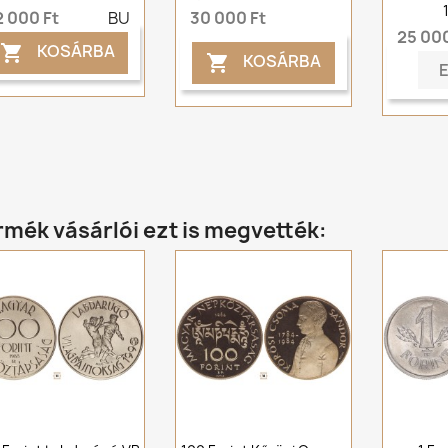
2 000 Ft
BU
30 000 Ft
25 000
KOSÁRBA

KOSÁRBA

rmék vásárlói ezt is megvették: