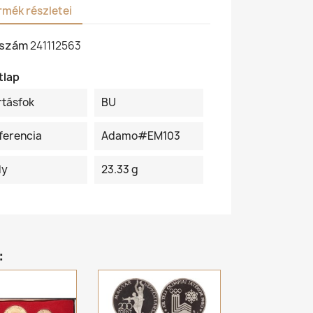
rmék részletei
kszám
241112563
tlap
rtásfok
BU
ferencia
Adamo#EM103
ly
23.33 g
: