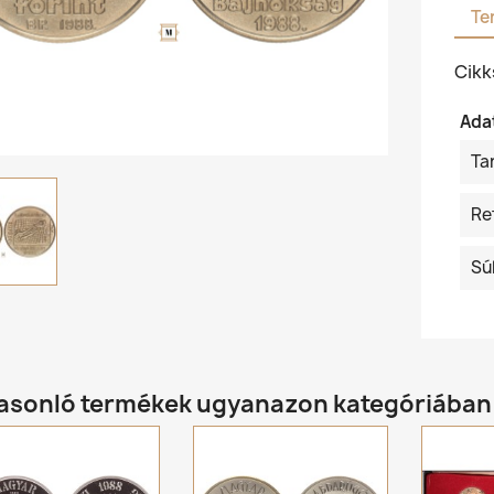
Te
Cik
Ada
Ta
Re
Sú
hasonló termékek ugyanazon kategóriában