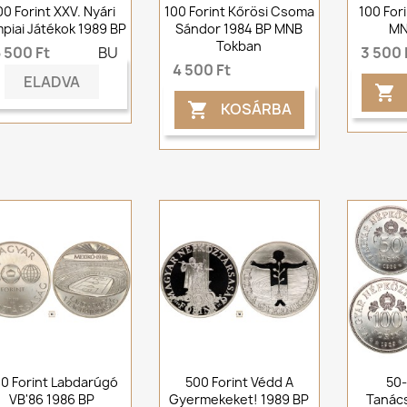
00 Forint XXV. Nyári
100 Forint Kőrösi Csoma
100 For
mpiai Játékok 1989 BP
Sándor 1984 BP MNB
MN
Tokban
 500 Ft
BU
3 500 
4 500 Ft
ELADVA

KOSÁRBA

0 Forint Labdarúgó
500 Forint Védd A
50-
VB'86 1986 BP
Gyermekeket! 1989 BP
Tanác