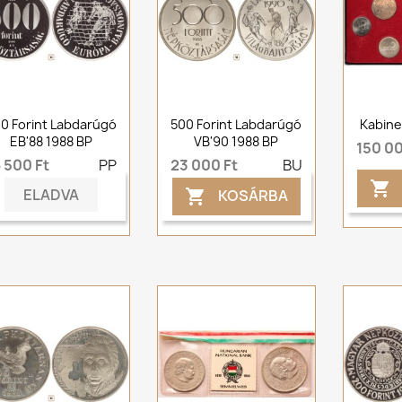
0 Forint Labdarúgó
500 Forint Labdarúgó
Kabine
EB'88 1988 BP
VB'90 1988 BP
150 00
 500 Ft
PP
23 000 Ft
BU

ELADVA
KOSÁRBA
