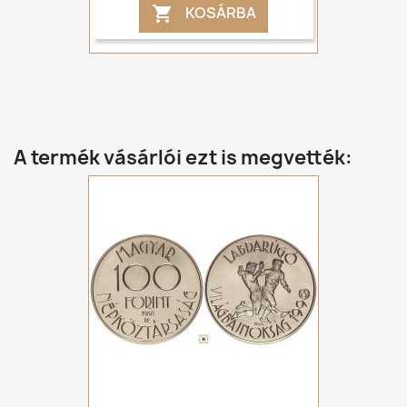
KOSÁRBA

A termék vásárlói ezt is megvették: