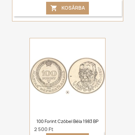
KOSÁRBA

100 Forint Czóbel Béla 1983 BP
2 500 Ft