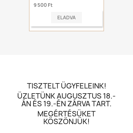
9 500 Ft
ELADVA
TISZTELT ÜGYFELEINK!
ÜZLETÜNK AUGUSZTUS 18.-
ÁN ÉS 19.-ÉN ZÁRVA TART.
MEGÉRTÉSÜKET
KÖSZÖNJÜK!