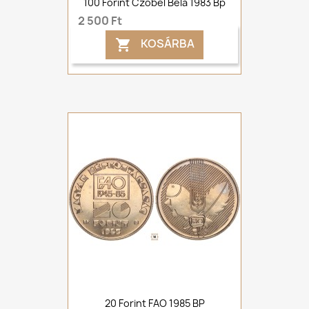
100 Forint Czóbel Béla 1983 Bp
2 500 Ft
KOSÁRBA

20 Forint FAO 1985 BP