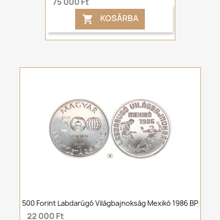
75 000 Ft
KOSÁRBA

500 Forint Labdarúgó Világbajnokság Mexikó 1986 BP
22 000 Ft