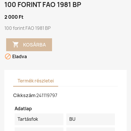
100 FORINT FAO 1981 BP
2 000 Ft
100 forint FAO 1981 BP

KOSÁRBA

Eladva
Termék részletei
Cikkszám
241119797
Adatlap
Tartásfok
BU