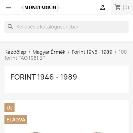
shopping_cart


(0)
search
Kezdőlap
Magyar Érmék
Forint 1946 - 1989
100
forint FAO 1981 BP
FORINT 1946 - 1989
ÚJ
ELADVA