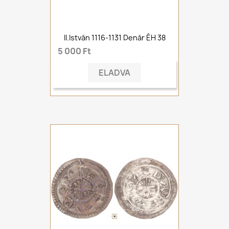
II.István 1116-1131 Denár ÉH 38
5 000 Ft
ELADVA