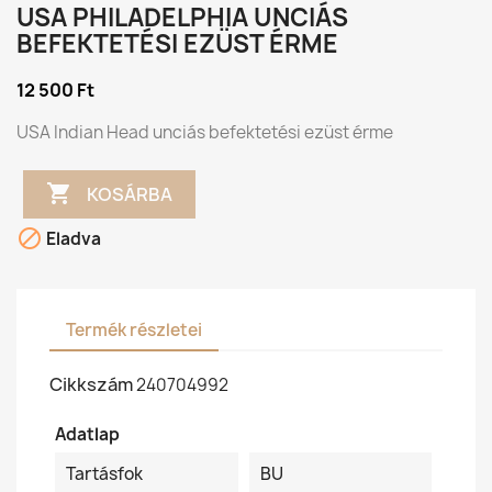
USA PHILADELPHIA UNCIÁS
BEFEKTETÉSI EZÜST ÉRME
12 500 Ft
USA Indian Head unciás befektetési ezüst érme

KOSÁRBA

Eladva
Termék részletei
Cikkszám
240704992
Adatlap
Tartásfok
BU