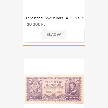
I.Ferdinánd 1532 Denár S-A ÉH 744 R!
20 000 Ft
ELADVA