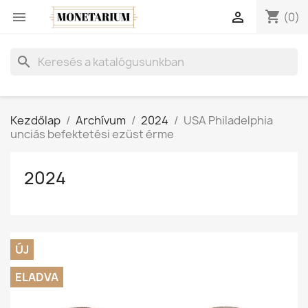
shopping_cart


(0)
search
Kezdőlap
Archívum
2024
USA Philadelphia
unciás befektetési ezüst érme
2024
ÚJ
ELADVA