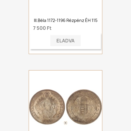
III.Béla 1172-1196 Rézpénz ÉH 115
7 500 Ft
ELADVA