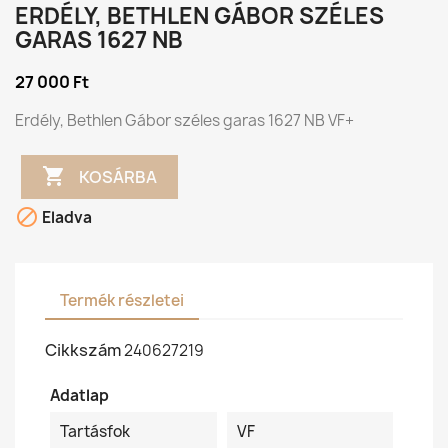
ERDÉLY, BETHLEN GÁBOR SZÉLES
GARAS 1627 NB
27 000 Ft
Erdély, Bethlen Gábor széles garas 1627 NB VF+

KOSÁRBA

Eladva
Termék részletei
Cikkszám
240627219
Adatlap
Tartásfok
VF