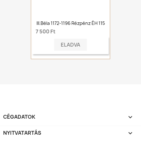
III.Béla 1172-1196 Rézpénz ÉH 115
7 500 Ft
ELADVA
CÉGADATOK

NYITVATARTÁS
