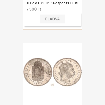
III.Béla 1172-1196 Rézpénz ÉH 115
7 500 Ft
ELADVA