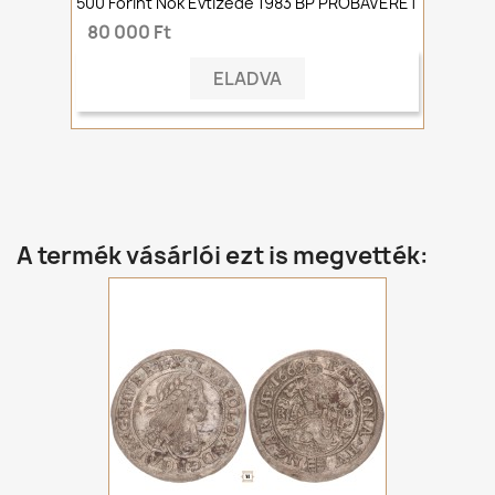
500 Forint Nők Évtizede 1983 BP PRÓBAVERET
80 000 Ft
ELADVA
A termék vásárlói ezt is megvették: