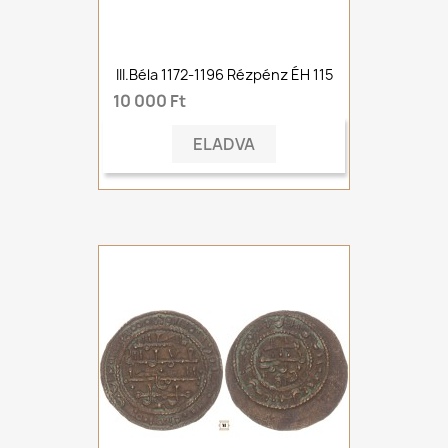
III.Béla 1172-1196 Rézpénz ÉH 115
10 000 Ft
ELADVA