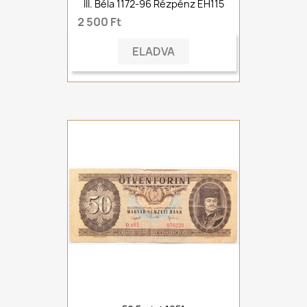
III. Béla 1172-96 Rézpénz ÉH115
2 500 Ft
ELADVA