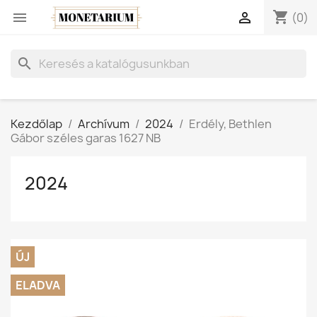
shopping_cart


(0)
search
Kezdőlap
Archívum
2024
Erdély, Bethlen
Gábor széles garas 1627 NB
2024
ÚJ
ELADVA