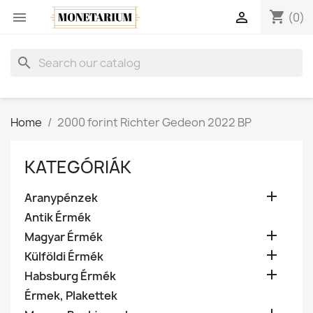
shopping_cart


(0)
search
Home
2000 forint Richter Gedeon 2022 BP
KATEGÓRIÁK

Aranypénzek
Antik Érmék

Magyar Érmék

Külföldi Érmék

Habsburg Érmék
Érmek, Plakettek