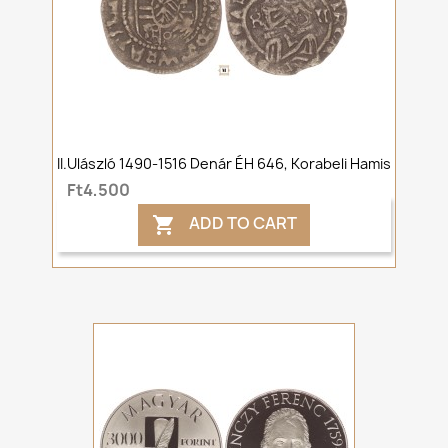
II.Ulászló 1490-1516 Denár ÉH 646, Korabeli Hamis
Ft4,500
ADD TO CART
