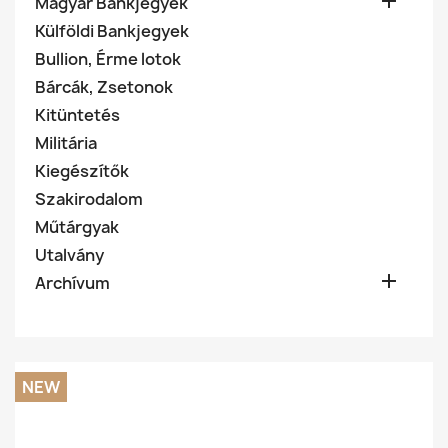

Magyar Bankjegyek
Külföldi Bankjegyek
Bullion, Érme lotok
Bárcák, Zsetonok
Kitüntetés
Militária
Kiegészítők
Szakirodalom
Műtárgyak
Utalvány

Archívum
NEW