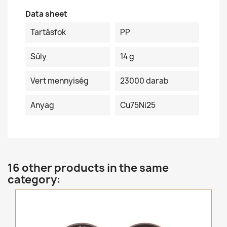
Data sheet
Tartásfok
PP
Súly
14 g
Vert mennyiség
23000 darab
Anyag
Cu75Ni25
16 other products in the same
category: