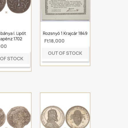
bánya I. Lipót
Rozsnyó 1 Krajcár 1849
apénz 1702
Ft18,000
000
OUT OF STOCK
 OF STOCK