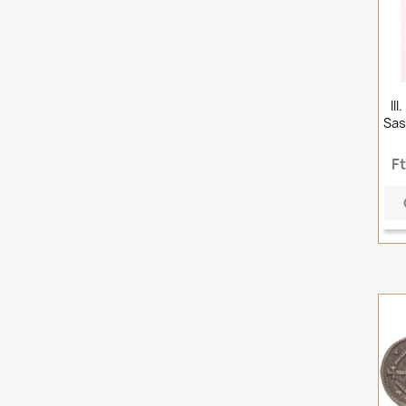
II
Sas
F