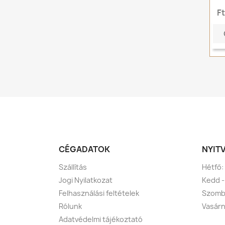
F
CÉGADATOK
NYIT
Szállítás
Hétfő:
Jogi Nyilatkozat
Kedd -
Felhasználási feltételek
Szomba
Rólunk
Vasárn
Adatvédelmi tájékoztató