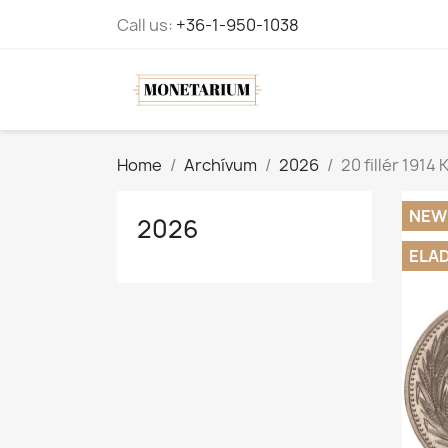
Call us:
+36-1-950-1038
Home
Archívum
2026
20 fillér 1914
NEW
2026
ELA