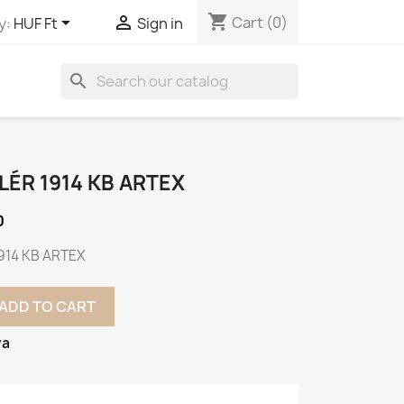
shopping_cart


Cart
(0)
y:
HUF Ft
Sign in
search
LLÉR 1914 KB ARTEX
0
 1914 KB ARTEX
ADD TO CART
va