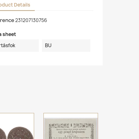
oduct Details
rence
231207130756
a sheet
rtásfok
BU