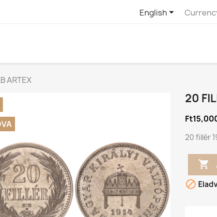

English
Currenc
 KB ARTEX
20 FI
Ft15,00
DVA
20 fillér


Elad