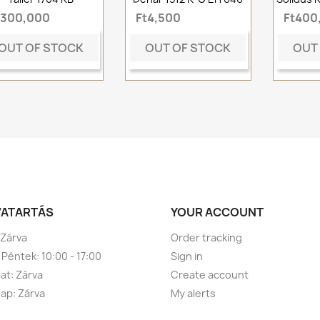
t300,000
Ft4,500
Ft400
OUT OF STOCK
OUT OF STOCK
OUT
VATARTÁS
YOUR ACCOUNT
 Zárva
Order tracking
 Péntek: 10:00 - 17:00
Sign in
t: Zárva
Create account
ap: Zárva
My alerts