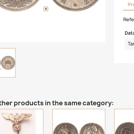
Pr
Refe
Dat
Ta
ther products in the same category: