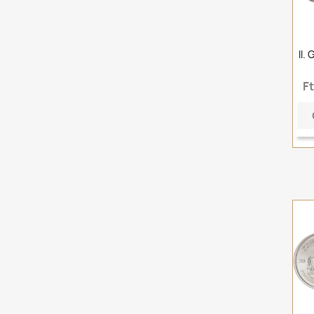
II.
F