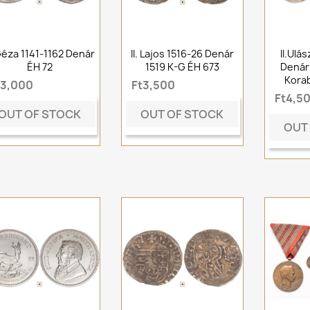
 Géza 1141-1162 Denár
II. Lajos 1516-26 Denár
II.Ulá
ÉH 72
1519 K-G ÉH 673
Denár 
Korab
t3,000
Ft3,500
Ft4,5
OUT OF STOCK
OUT OF STOCK
OUT