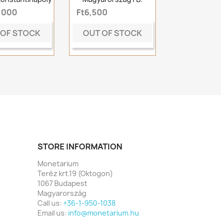
,000
Ft6,500
 OF STOCK
OUT OF STOCK
STORE INFORMATION
Monetarium
Teréz krt.19 (Oktogon)
1067 Budapest
Magyarország
Call us:
+36-1-950-1038
Email us:
info@monetarium.hu