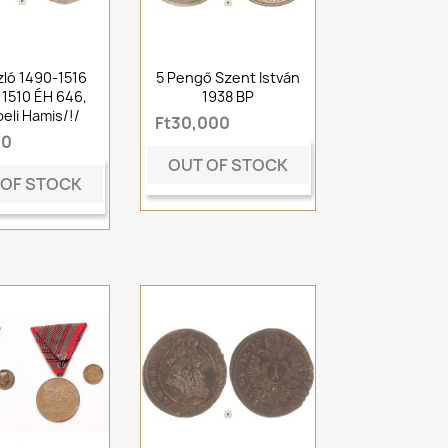
szló 1490-1516
5 Pengő Szent István
1510 ÉH 646,
1938 BP
eli Hamis/!/
Ft30,000
00
OUT OF STOCK
 OF STOCK