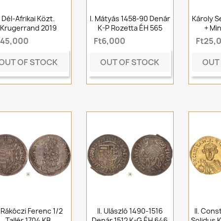
Dél-Afrikai Közt.
I. Mátyás 1458-90 Denár
Károly S
Krugerrand 2019
K-P Rozetta ÉH 565
+ Mi
t45,000
Ft6,000
Ft25,
OUT OF STOCK
OUT OF STOCK
OUT
I. Rákóczi Ferenc 1/2
II. Ulászló 1490-1516
II. Con
Tallér 1704 KB
Denár 1512 K-G ÉH 646
Solidus 