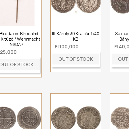
I. Birodalom Birodalmi
III. Károly 30 Krajcár 1740
Selmec
 Kitűző / Wehrmacht
KB
Bány
NSDAP
Ft100,000
Ft40,
t25,000
OUT OF STOCK
OUT
OUT OF STOCK