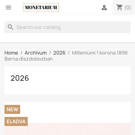
shopping_cart


(0)
search
Home
Archívum
2026
Milleniumi 1 korona 1896
Barna díszdobozban
2026
NEW
ELADVA