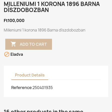
MILLENIUMI 1 KORONA 1896 BARNA
DÍSZDOBOZBAN
Ft100,000
Milleniumi 1 korona 1896 Barna díszdobozban

ADD TO CART

Eladva
Product Details
Reference
250401935
16 other products in the same