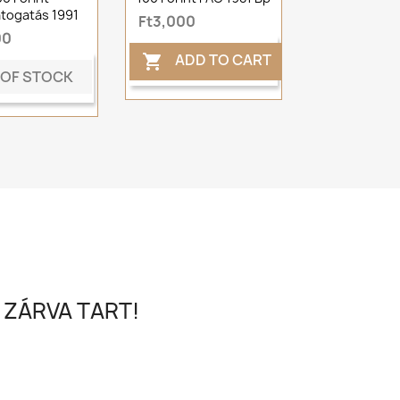
togatás 1991
Ft3,000
00
ADD TO CART

 OF STOCK
 ZÁRVA TART!