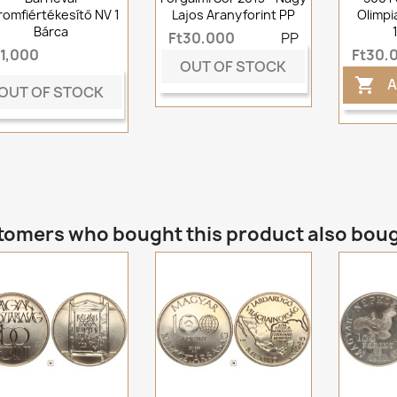
romfiértékesítő NV 1
Lajos Aranyforint PP
Olimpi
Bárca
Ft30,000
PP
t1,000
Ft30,
OUT OF STOCK
A

OUT OF STOCK
omers who bought this product also bou