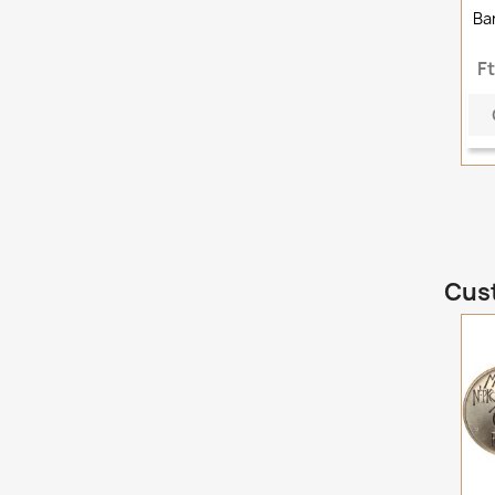
Ba
F
Cust