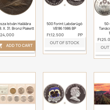
isza István Halálára
500 Forint Labdarúgó
50-
8. X. 31. Bronz Plakett
VB'86 1986 BP
Tanác
t24,000
Ft12,500
PP
Ft25,
OUT OF STOCK
ADD TO CART

OUT