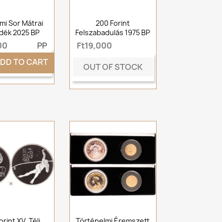
mi Sor Mátrai
200 Forint
dék 2025 BP
Felszabadulás 1975 BP
00
PP
Ft19,000
DD TO CART
OUT OF STOCK
rint XV. Téli
Történelmi Éremszett