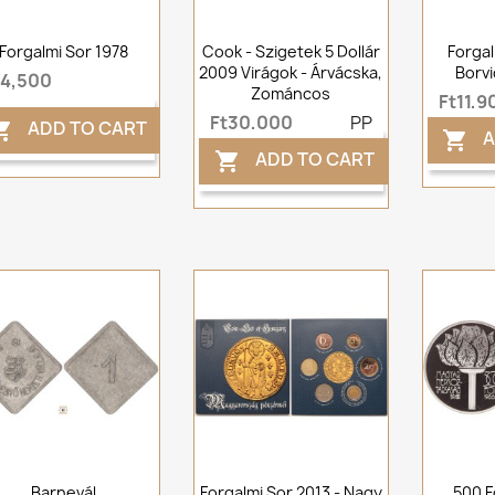
Forgalmi Sor 1978
Cook - Szigetek 5 Dollár
Forgal
2009 Virágok - Árvácska,
Borvi
t4,500
Zománcos
Ft11,9
Ft30,000
PP
ADD TO CART

A

ADD TO CART

Barnevál
Forgalmi Sor 2013 - Nagy
500 Fo