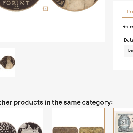
Pr
Refe
Dat
Ta
ther products in the same category: