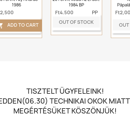
1986
1984 BP
Pápalá
t2,500
Ft4,500
PP
Ft2,0
OUT OF STOCK
OUT
ADD TO CART

TISZTELT ÜGYFELEINK!
DDEN(06.30) TECHNIKAI OKOK MIATT
MEGÉRTÉSÜKET KÖSZÖNJÜK!