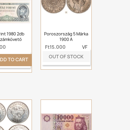
rint 1980 2db
Poroszország 5 Márka
számkövető
1900 A
000
Ft15,000
VF
OUT OF STOCK
DD TO CART