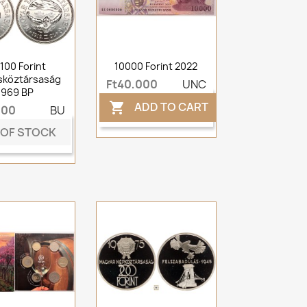
100 Forint
10000 Forint 2022
sköztársaság
Ft40,000
UNC
1969 BP
ADD TO CART

000
BU
 OF STOCK