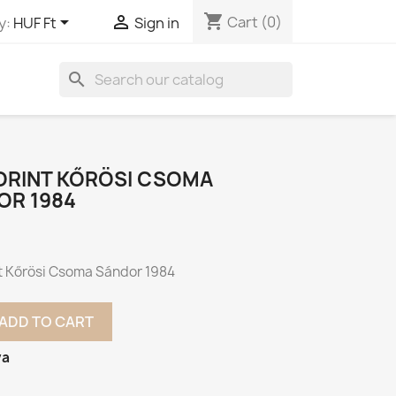
shopping_cart


Cart
(0)
y:
HUF Ft
Sign in
search
FORINT KŐRÖSI CSOMA
OR 1984
nt Kőrösi Csoma Sándor 1984
ADD TO CART
va