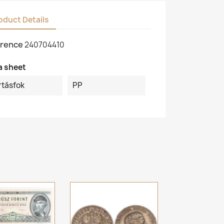
oduct Details
rence
240704410
a sheet
rtásfok
PP