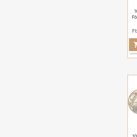
1
Fó
F
10