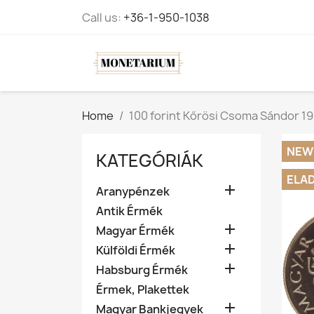
Call us:
+36-1-950-1038
Home
100 forint Kőrösi Csoma Sándor 1
NEW
KATEGÓRIÁK
ELA

Aranypénzek
Antik Érmék

Magyar Érmék

Külföldi Érmék

Habsburg Érmék
Érmek, Plakettek

Magyar Bankjegyek