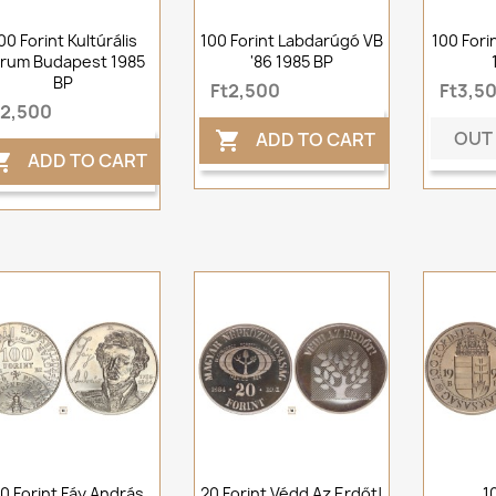
00 Forint Kultúrális
100 Forint Labdarúgó VB
100 Fori
rum Budapest 1985
'86 1985 BP
BP
Ft2,500
Ft3,5
t2,500
OUT
ADD TO CART

ADD TO CART

0 Forint Fáy András
20 Forint Védd Az Erdőt!
1