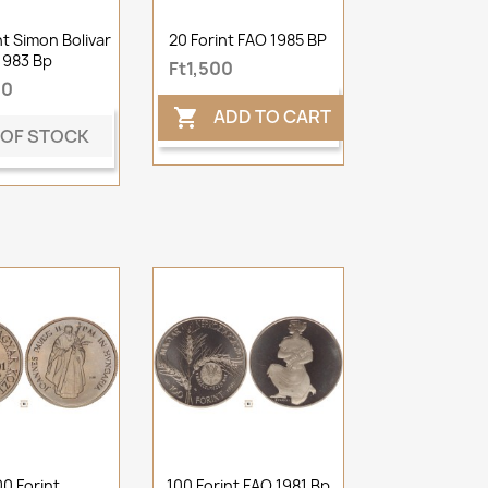
nt Simon Bolivar
20 Forint FAO 1985 BP
1983 Bp
Ft1,500
00
ADD TO CART

 OF STOCK
00 Forint
100 Forint FAO 1981 Bp