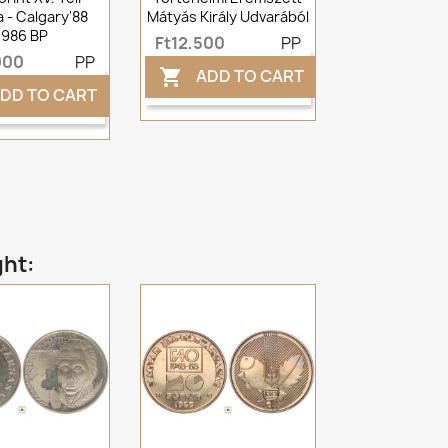
a - Calgary'88
Mátyás Király Udvarából
1986 BP
Ft12,500
PP
000
PP
ADD TO CART

DD TO CART
ght: