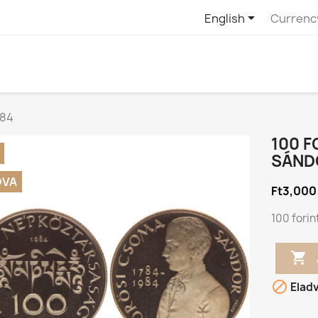

English
Currenc
984
100 
SÁND
DVA
Ft3,000
100 fori


Elad