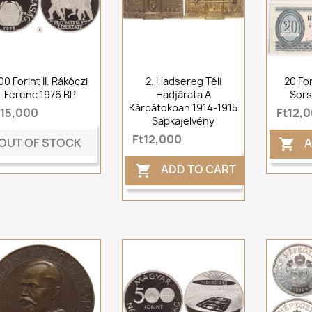
00 Forint II. Rákóczi
2. Hadsereg Téli
20 Fo
Ferenc 1976 BP
Hadjárata A
Sor
Kárpátokban 1914-1915
t15,000
Ft12,
Sapkajelvény
Ft12,000
OUT OF STOCK
A

ADD TO CART
