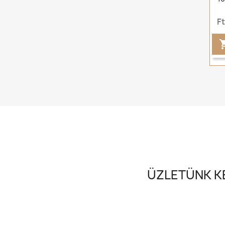
F
ÜZLETÜNK KE