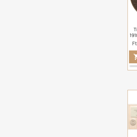
T
191
F