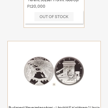
Ft20,000
OUT OF STOCK
Budapest Nevezetességei - Lánchíd Ezüstérem 1 Uncia