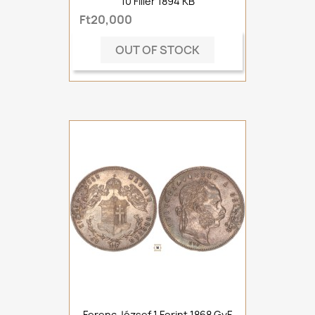
10 Fillér 1894 KB
Ft20,000
OUT OF STOCK
Ferenc József 1 Forint 1868 GyF