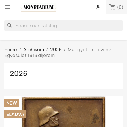
shopping_cart


(0)
search
Home
Archívum
2026
Műegyetem Lövész
Egyesület 1919 díjérem
2026
NEW
ELADVA