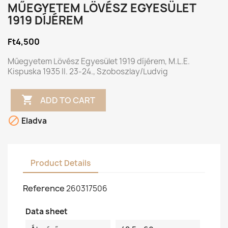
MŰEGYETEM LÖVÉSZ EGYESÜLET
1919 DÍJÉREM
Ft4,500
Műegyetem Lövész Egyesület 1919 díjérem, M.L.E.
Kispuska 1935 II. 23-24., Szoboszlay/Ludvig

ADD TO CART

Eladva
Product Details
Reference
260317506
Data sheet