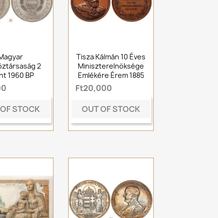
Magyar
Tisza Kálmán 10 Éves
ztársaság 2
Miniszterelnöksége
int 1960 BP
Emlékére Érem 1885
00
Ft20,000
 OF STOCK
OUT OF STOCK