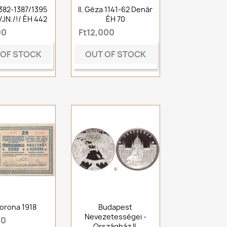
1382-1387/1395
II. Géza 1141-62 Denár
VJN./!/ ÉH 442
ÉH 70
00
Ft12,000
 OF STOCK
OUT OF STOCK
orona 1918
Budapest
Nevezetességei -
00
Országház II.