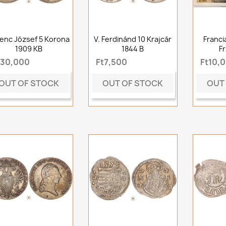
enc József 5 Korona
V. Ferdinánd 10 Krajcár
Franci
1909 KB
1844 B
F
t30,000
Ft7,500
Ft10,
OUT OF STOCK
OUT OF STOCK
OUT