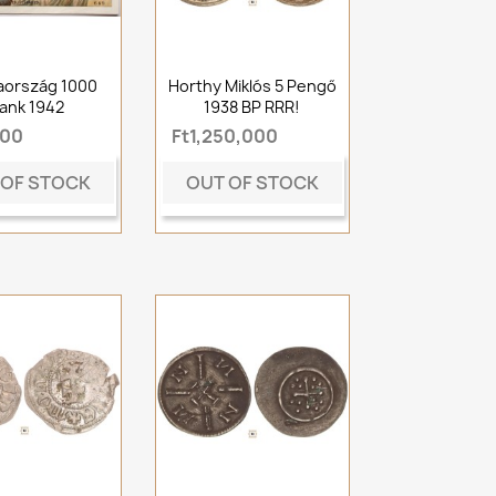
aország 1000
Horthy Miklós 5 Pengő
rank 1942
1938 BP RRR!
000
Ft1,250,000
 OF STOCK
OUT OF STOCK