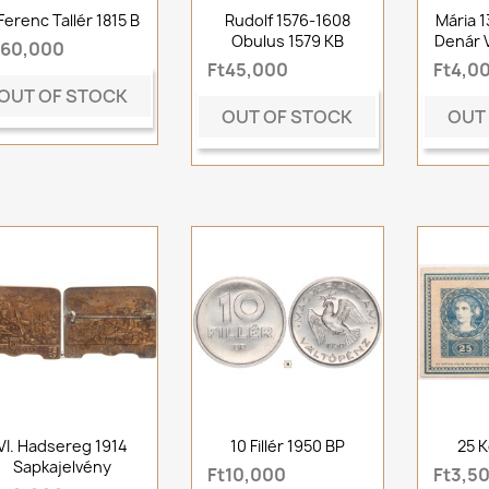
 Ferenc Tallér 1815 B
Rudolf 1576-1608
Mária 
Obulus 1579 KB
Denár 
t60,000
Ft45,000
Ft4,0
OUT OF STOCK
OUT OF STOCK
OUT
VI. Hadsereg 1914
10 Fillér 1950 BP
25 K
Sapkajelvény
Ft10,000
Ft3,5