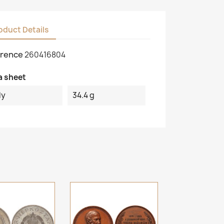
oduct Details
rence
260416804
a sheet
ly
34.4 g