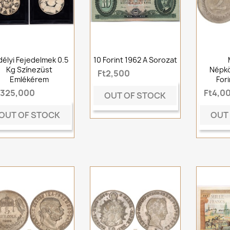
délyi Fejedelmek 0.5
10 Forint 1962 A Sorozat
Kg Színezüst
Népkö
Ft2,500
Emlékérem
For
t325,000
Ft4,0
OUT OF STOCK
OUT OF STOCK
OUT