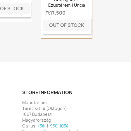
Ezüstérem 1 Uncia
 OF STOCK
Ft17,500
OUT OF STOCK
STORE INFORMATION
Monetarium
Teréz krt.19 (Oktogon)
1067 Budapest
Magyarország
Call us:
+36-1-950-1038