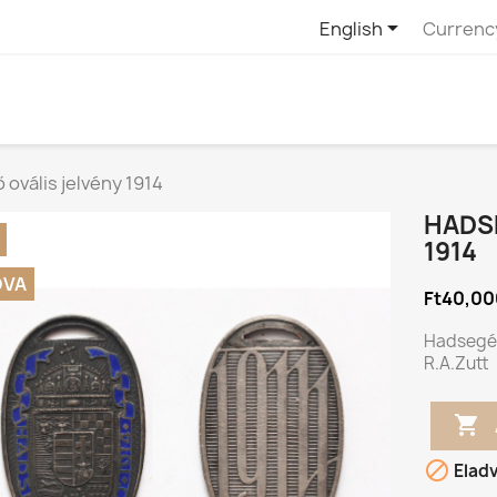

English
Currenc
ovális jelvény 1914
HADS
1914
DVA
Ft40,00
Hadsegély
R.A.Zutt


Elad