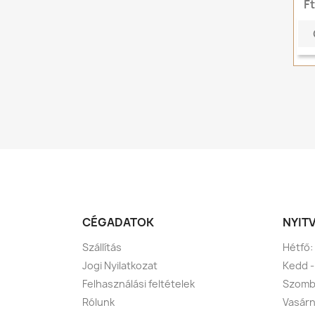
F
CÉGADATOK
NYIT
Szállítás
Hétfő:
Jogi Nyilatkozat
Kedd -
Felhasználási feltételek
Szomba
Rólunk
Vasárn