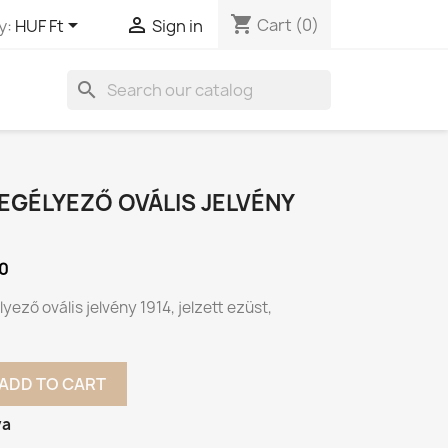
shopping_cart


Cart
(0)
y:
HUF Ft
Sign in
search
EGÉLYEZŐ OVÁLIS JELVÉNY
0
ező ovális jelvény 1914, jelzett ezüst,
ADD TO CART
va