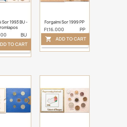
i Sor 1993 BU -
Forgalmi Sor 1999 PP
romlapos
Ft16,000
PP
000
BU
ADD TO CART

DD TO CART