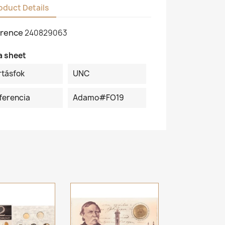
oduct Details
rence
240829063
a sheet
rtásfok
UNC
ferencia
Adamo#FO19