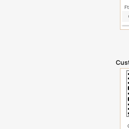
F
Cust