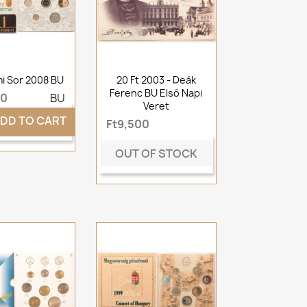
mi Sor 2008 BU
20 Ft 2003 - Deák
Ferenc BU Első Napi
00
BU
Veret
DD TO CART
Ft9,500
OUT OF STOCK