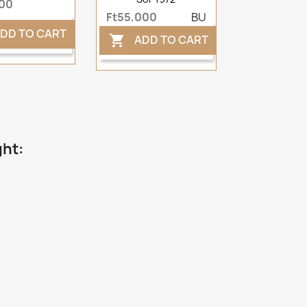
500
Ft55,000
BU
DD TO CART
ADD TO CART

ght: