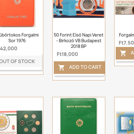
űbőrtokos Forgalmi
50 Forint Első Napi Veret
Forgal
Sor 1976
- Birkozó VB Budapest
Ft7,5
2018 BP
t42,000
A

Ft18,000
OUT OF STOCK
ADD TO CART
