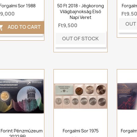
Forgalmi Sor 1988
50 Ft 2018 - Jégkorong
Forgal
Világbajnokság Első
t9,000
Ft9,5
Napi Veret
OUT
Ft9,500
ADD TO CART

OUT OF STOCK
 Forint Pénzmúzeum
Forgalmi Sor 1975
Forgalm
2022 BP