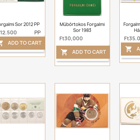
orgalmi Sor 2012 PP
Műbőrtokos Forgalmi
Forgalm
Sor 1983
Há
t12,500
PP
Ft30,000
Ft35,
ADD TO CART

A

ADD TO CART
