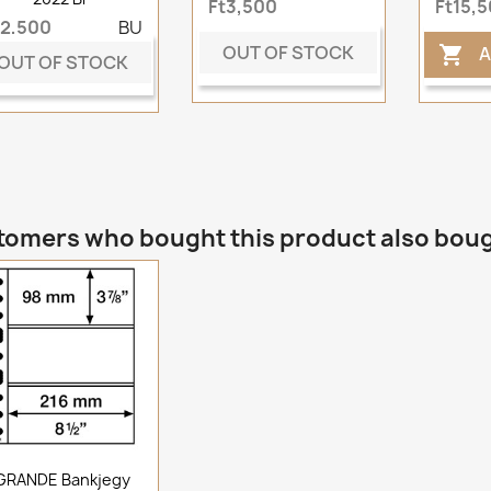
Ft3,500
Ft15,
t2,500
BU
OUT OF STOCK
A

OUT OF STOCK
omers who bought this product also bou
GRANDE Bankjegy