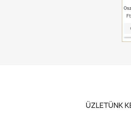
Osz
F
ÜZLETÜNK KE