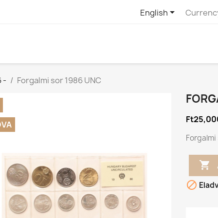

English
Currenc
 -
Forgalmi sor 1986 UNC
FORG
Ft25,00
DVA
Forgalmi


Elad