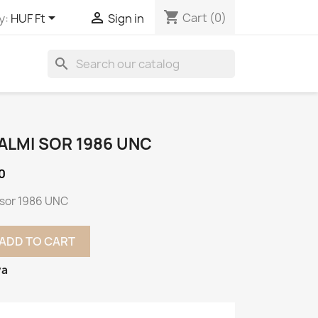
shopping_cart


Cart
(0)
y:
HUF Ft
Sign in
search
ALMI SOR 1986 UNC
0
 sor 1986 UNC
ADD TO CART
va