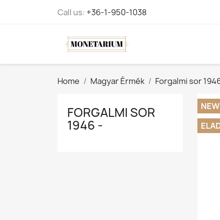
Call us:
+36-1-950-1038
Home
Magyar Érmék
Forgalmi sor 1946
NEW
FORGALMI SOR
1946 -
ELA