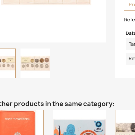
Pr
Refe
Dat
Ta
Re
ther products in the same category: