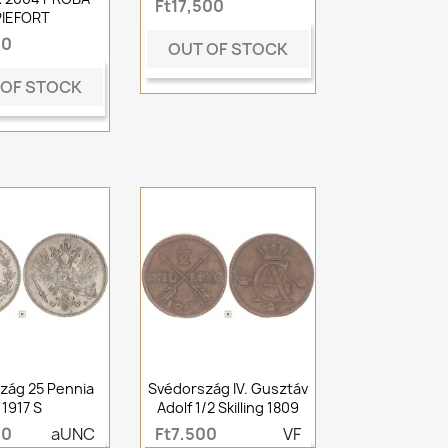
Ft17,500
PIEFORT
00
OUT OF STOCK
 OF STOCK
zág 25 Pennia
Svédország IV. Gusztáv
1917 S
Adolf 1/2 Skilling 1809
00
aUNC
Ft7,500
VF