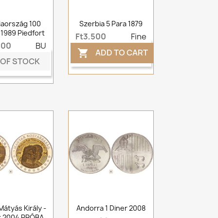
iaország 100
Szerbia 5 Para 1879
 1989 Piedfort
Ft3,500
Fine
000
BU
ADD TO CART

 OF STOCK
Mátyás Király -
Andorra 1 Diner 2008
x 2004 PRÓBA