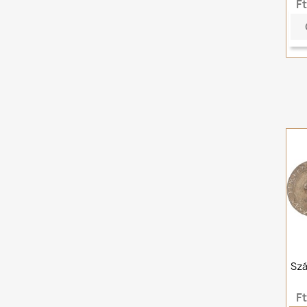
F
Sz
F