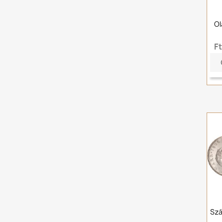
Ol
F
Szá