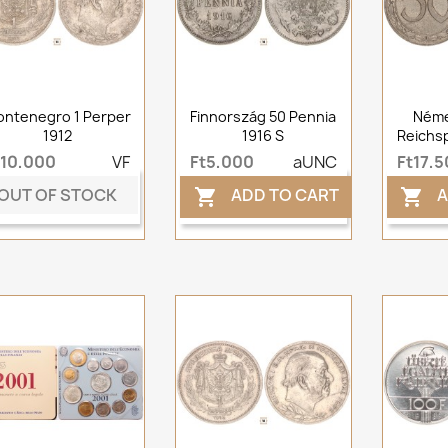
ntenegro 1 Perper
Finnország 50 Pennia
Néme
1912
1916 S
Reichsp
t10,000
VF
Ft5,000
aUNC
Ft17,
OUT OF STOCK
ADD TO CART
A

