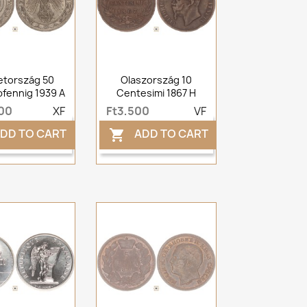
tország 50
Olaszország 10
fennig 1939 A
Centesimi 1867 H
500
XF
Ft3,500
VF
DD TO CART
ADD TO CART
