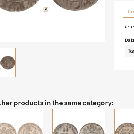
Pr
Refe
Dat
Ta
ther products in the same category: