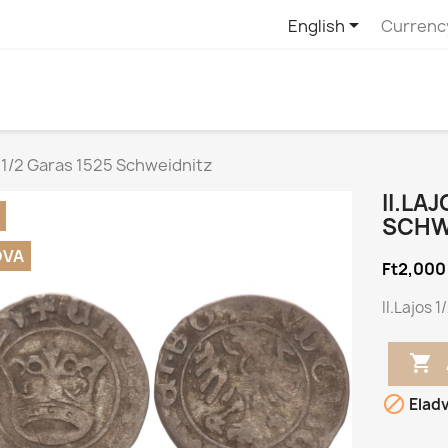

English
Currenc
s 1/2 Garas 1525 Schweidnitz
II.LA
SCHW
DVA
Ft2,000
II.Lajos 


Elad