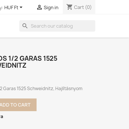
shopping_cart


Cart
(0)
y:
HUF Ft
Sign in
search
JOS 1/2 GARAS 1525
EIDNITZ
1/2 Garas 1525 Schweidnitz, Hajlításnyom
ADD TO CART
va