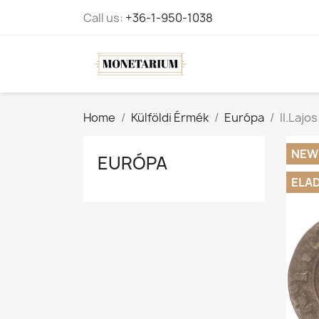
Call us:
+36-1-950-1038
Home
Külföldi Érmék
Európa
II.Lajo
NEW
EURÓPA
ELA