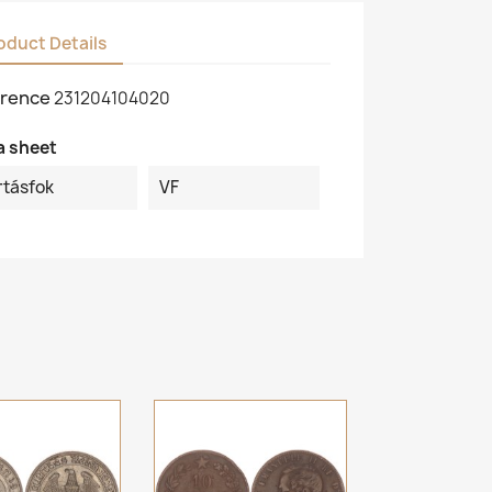
oduct Details
rence
231204104020
a sheet
rtásfok
VF