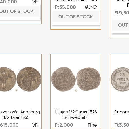
t40,000
VF
Ft35,000
aUNC
OUT OF STOCK
Ft9,5
OUT OF STOCK
OUT
ászország-Annaberg
II.Lajos 1/2 Garas 1526
Finnors
1/2 Taler 1555
Schweidnitz
t615,000
VF
Ft2,000
Fine
Ft3,5