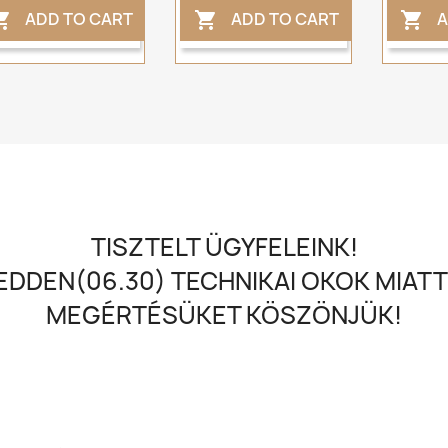
ADD TO CART
ADD TO CART
A



TISZTELT ÜGYFELEINK!
DDEN(06.30) TECHNIKAI OKOK MIATT
MEGÉRTÉSÜKET KÖSZÖNJÜK!