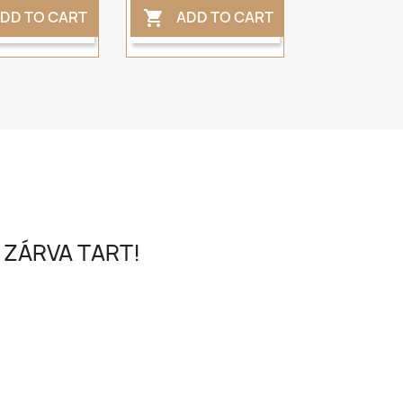
DD TO CART
ADD TO CART

 ZÁRVA TART!