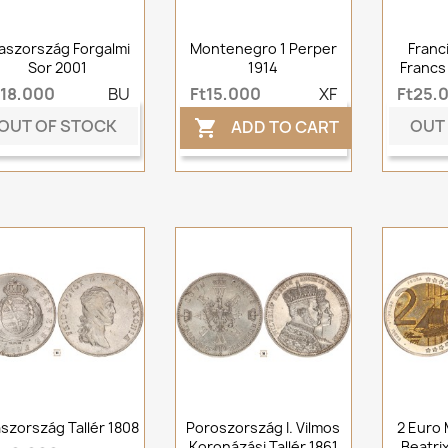
aszország Forgalmi
Montenegro 1 Perper
Franc
Sor 2001
1914
Francs
t18,000
BU
Ft15,000
XF
Ft25,
OUT OF STOCK
OUT
ADD TO CART

szország Tallér 1808
Poroszország I. Vilmos
2 Euro 
Koronázási Tallér 1861
Beatri