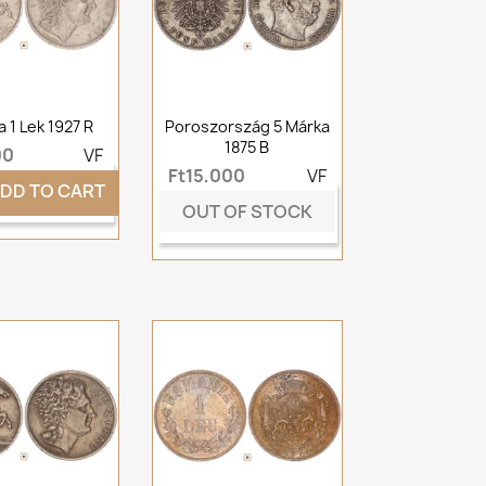
a 1 Lek 1927 R
Poroszország 5 Márka
1875 B
00
VF
Ft15,000
VF
DD TO CART
OUT OF STOCK