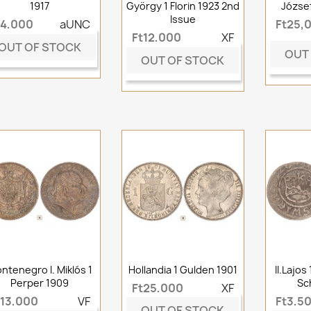
1917
György 1 Florin 1923 2nd
József
Issue
t4,000
aUNC
Ft25,
Ft12,000
XF
OUT OF STOCK
OUT
OUT OF STOCK
ntenegro I. Miklós 1
Hollandia 1 Gulden 1901
II.Lajos
Perper 1909
Sc
Ft25,000
XF
t13,000
VF
Ft3,5
OUT OF STOCK