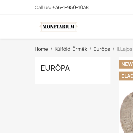
Call us:
+36-1-950-1038
Home
Külföldi Érmék
Európa
II.Lajo
NEW
EURÓPA
ELA