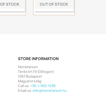
 OF STOCK
OUT OF STOCK
STORE INFORMATION
Monetarium
Teréz krt.19 (Oktogon)
1067 Budapest
Magyarország
Call us:
+36-1-950-1038
Email us:
info@monetarium.hu