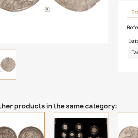
Pr
Refe
Dat
Ta
ther products in the same category: