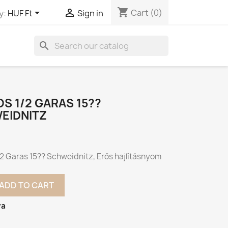
shopping_cart


Cart
(0)
y:
HUF Ft
Sign in
search
JOS 1/2 GARAS 15??
EIDNITZ
1/2 Garas 15?? Schweidnitz, Erős hajlításnyom
ADD TO CART
va