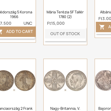
édország 5 Korona
Mária Terézia SF Tallér
Albáni
1966
1780 (2)
Ft3,0
t7,500
UNC
Ft15,000
A

ADD TO CART

OUT OF STOCK
anciaország 2 Frank
Nagy-Britannia, V.
Bajorors