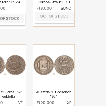
 Tallér 1772 A
Korona Sztálin 1949
000
Ft8,000
aUNC
OUT OF STOCK
 OF STOCK
 1/2 Garas 1526
Ausztria 50 Groschen
hweidnitz
1934
00
VF
Ft20,000
XF