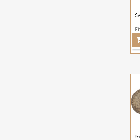
Sv
F
Fr