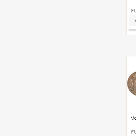
F
Mo
F