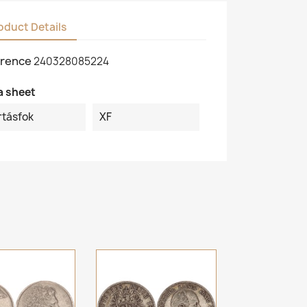
oduct Details
rence
240328085224
a sheet
rtásfok
XF