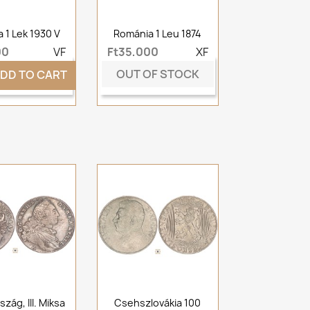
a 1 Lek 1930 V
Románia 1 Leu 1874
00
VF
Ft35,000
XF
OUT OF STOCK
DD TO CART
zág, III. Miksa
Csehszlovákia 100