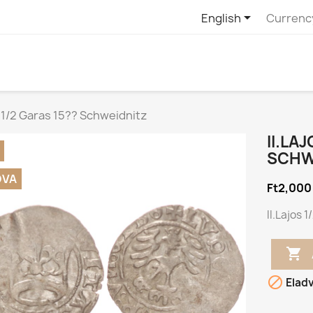

English
Currenc
s 1/2 Garas 15?? Schweidnitz
II.LA
SCHW
DVA
Ft2,000
II.Lajos 


Elad