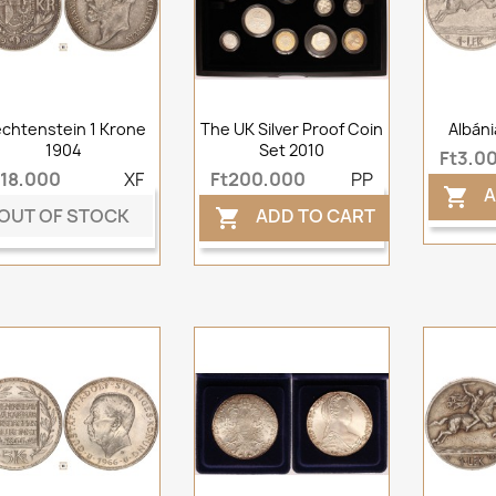
echtenstein 1 Krone
The UK Silver Proof Coin
Albáni
1904
Set 2010
Ft3,0
t18,000
XF
Ft200,000
PP
A

OUT OF STOCK
ADD TO CART
