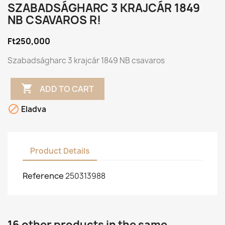
SZABADSÁGHARC 3 KRAJCÁR 1849
NB CSAVAROS R!
Ft250,000
Szabadságharc 3 krajcár 1849 NB csavaros

ADD TO CART

Eladva
Product Details
Reference
250313988
16 other products in the same