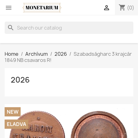
shopping_cart


(0)
search
Home
Archívum
2026
Szabadságharc 3 krajcár
1849 NB csavaros R!
2026
NEW
ELADVA