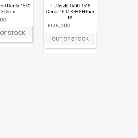
nánd Denár 1530
II. Ulászló 1490-1516
C-Liliom
Denár 1503 K-H ÉH 645
R!
000
Ft35,000
 OF STOCK
OUT OF STOCK