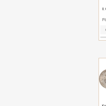
II
F
Ko