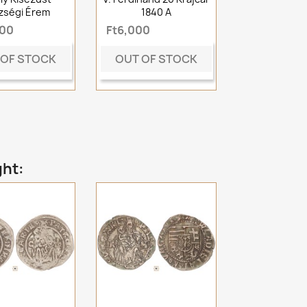
zségi Érem
1840 A
000
Ft6,000
 OF STOCK
OUT OF STOCK
ght: