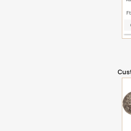
F
Cust