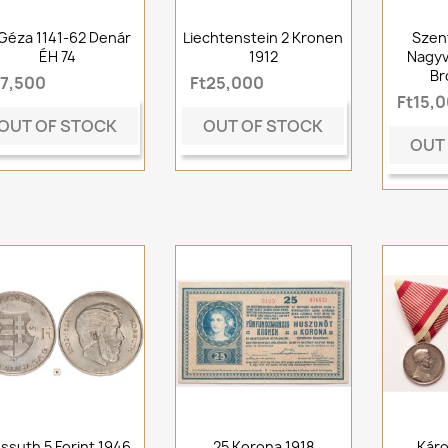
. Géza 1141-62 Denár
Liechtenstein 2 Kronen
Szen
ÉH 74
1912
Nagyv
Br
t7,500
Ft25,000
Ft15,
OUT OF STOCK
OUT OF STOCK
OUT
ssuth 5 Forint 1946
25 Korona 1918
Káro