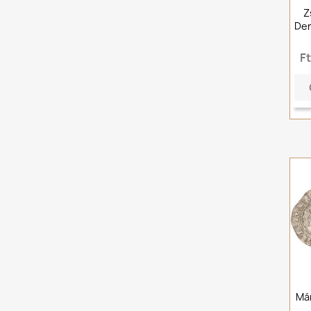
Z
Den
F
Már