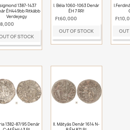
sigmond 1387-1437
I. Béla 1060-1063 Denár
I.Ferdi
ár ÉH449bb Ritkább
ÉH 7 RR!
Verdejegy
Ft60,000
Ft10,
t8,000
OUT OF STOCK
OUT
OUT OF STOCK
ia 1382-87/95 Denár
II. Mátyás Denár 1614 N-
C-M ÉH443 R!
B ÉH 871 R!