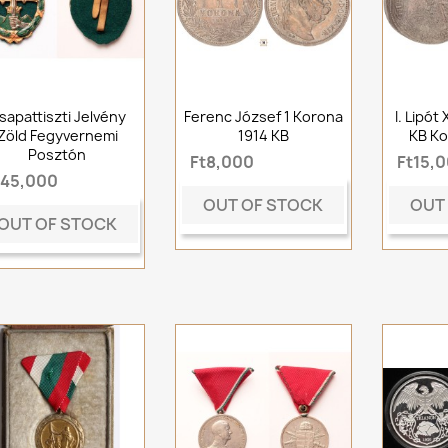
sapattiszti Jelvény
Ferenc József 1 Korona
I. Lipót
Zöld Fegyvernemi
1914 KB
KB Ko
Posztón
Ft8,000
Ft15,
t45,000
OUT OF STOCK
OUT
OUT OF STOCK