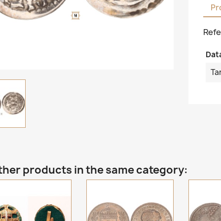
Pr
Refe
Dat
Ta
ther products in the same category: