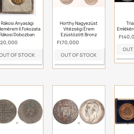
Rákosi Anyasági
Horthy Nagyezüst
Tri
demérem II.fokozata
Vitézségi Érem
Emléké
Rákosi Dobozban
Ezüstözött Bronz
Ft40,
t20,000
Ft70,000
OUT
OUT OF STOCK
OUT OF STOCK