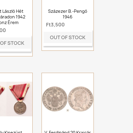
t László Hét
Százezer B.-Pengő
áradon 1942
1946
onz Érem
Ft3,500
000
OUT OF STOCK
 OF STOCK
ly Kisezüst
V. Ferdinánd 20 Krajcár