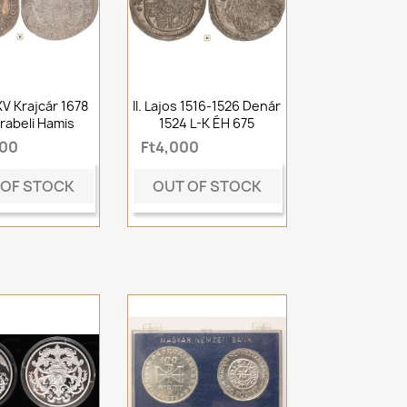
 XV Krajcár 1678
II. Lajos 1516-1526 Denár
rabeli Hamis
1524 L-K ÉH 675
000
Ft4,000
 OF STOCK
OUT OF STOCK