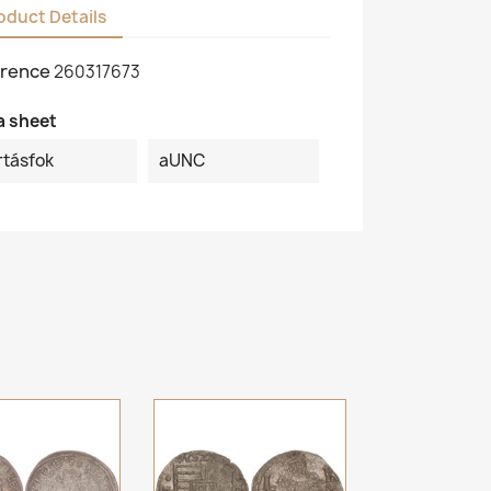
oduct Details
rence
260317673
a sheet
rtásfok
aUNC