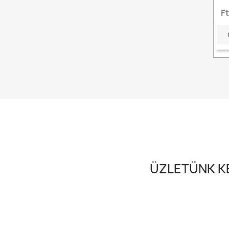
F
ÜZLETÜNK KE