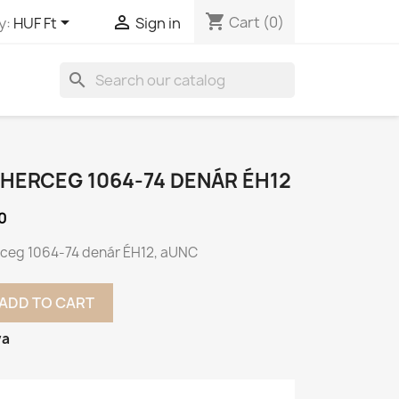
shopping_cart


Cart
(0)
y:
HUF Ft
Sign in
search
HERCEG 1064-74 DENÁR ÉH12
0
ceg 1064-74 denár ÉH12, aUNC
ADD TO CART
va