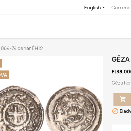

English
Currenc
1064-74 denár ÉH12
GÉZA 
Ft38,00
DVA
Géza her


Elad