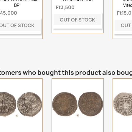
BP
Vité
Ft3,500
t45,000
Ft15,
OUT OF STOCK
OUT OF STOCK
OUT
omers who bought this product also bou