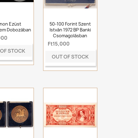
anon Ezüst
50-100 Forint Szent
rem Dobozában
István 1972 BP Banki
Csomagolásban
000
Ft15,000
 OF STOCK
OUT OF STOCK