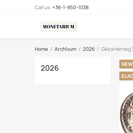
Call us:
+36-1-950-1038
Home
Archívum
2026
Géza herceg 
NEW
2026
ELA