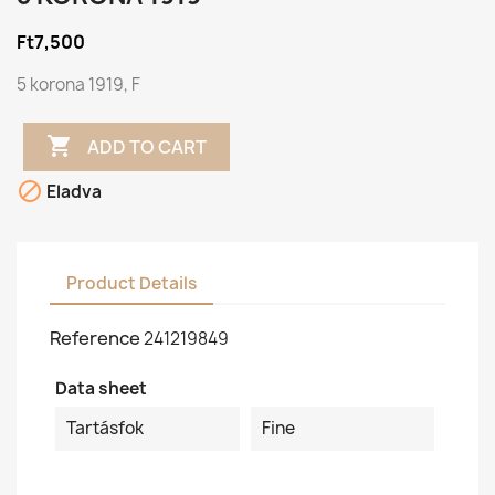
Ft7,500
5 korona 1919, F

ADD TO CART

Eladva
Product Details
Reference
241219849
Data sheet
Tartásfok
Fine