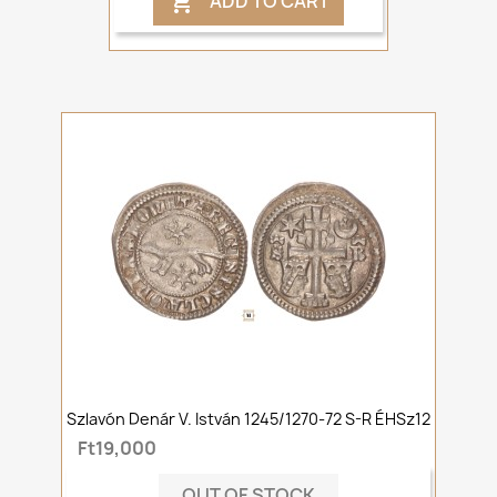
ADD TO CART

Szlavón Denár V. István 1245/1270-72 S-R ÉHSz12
Ft19,000
OUT OF STOCK