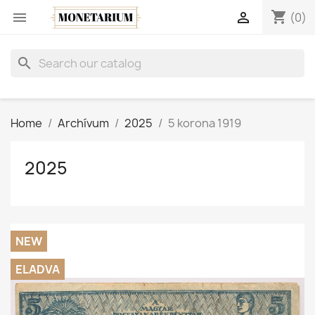
shopping_cart


(0)
search
Home
Archívum
2025
5 korona 1919
2025
NEW
ELADVA