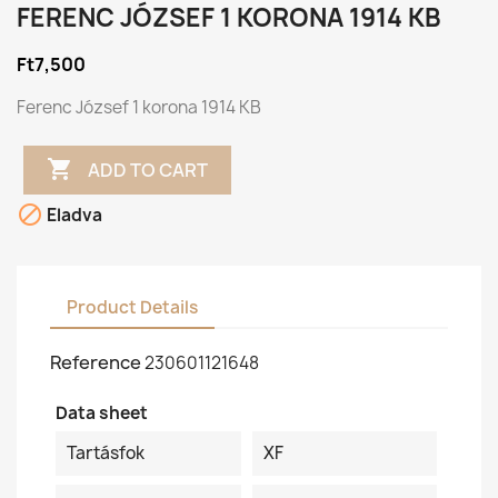
FERENC JÓZSEF 1 KORONA 1914 KB
Ft7,500
Ferenc József 1 korona 1914 KB

ADD TO CART

Eladva
Product Details
Reference
230601121648
Data sheet
Tartásfok
XF