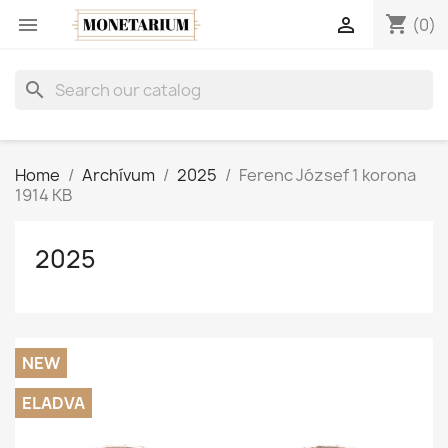
shopping_cart


(0)
search
Home
Archívum
2025
Ferenc József 1 korona
1914 KB
2025
NEW
ELADVA