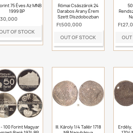
Forint 75 Éves Az MNB
Római Császárok 24
50
1999 BP
Darabos Arany Érem
Rendsz
Szett Díszdobozban
N
t30,000
Ft500,000
Ft27,
OUT OF STOCK
OUT OF STOCK
OUT
 - 100 Forint Magyar
III. Károly 1/4 Tallér 1718
Erdély, 
mzeti Bank 1974 BP
NB Nagybánya
1704