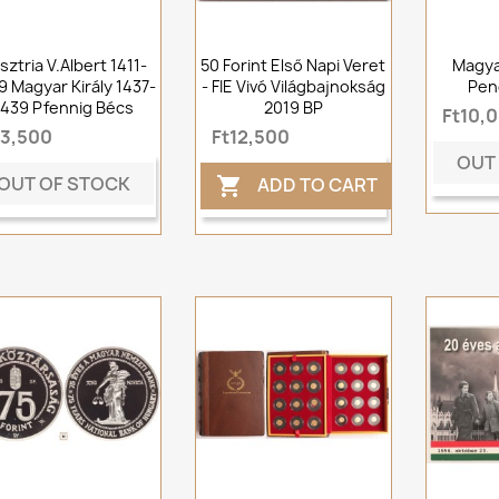
sztria V.Albert 1411-
50 Forint Első Napi Veret
Magya
9 Magyar Király 1437-
- FIE Vivó Világbajnokság
Pen
1439 Pfennig Bécs
2019 BP
Ft10,
t3,500
Ft12,500
OUT
OUT OF STOCK
ADD TO CART
