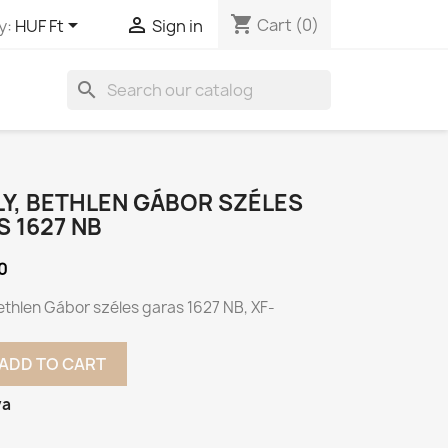
shopping_cart


Cart
(0)
y:
HUF Ft
Sign in
search
Y, BETHLEN GÁBOR SZÉLES
 1627 NB
0
ethlen Gábor széles garas 1627 NB, XF-
ADD TO CART
va