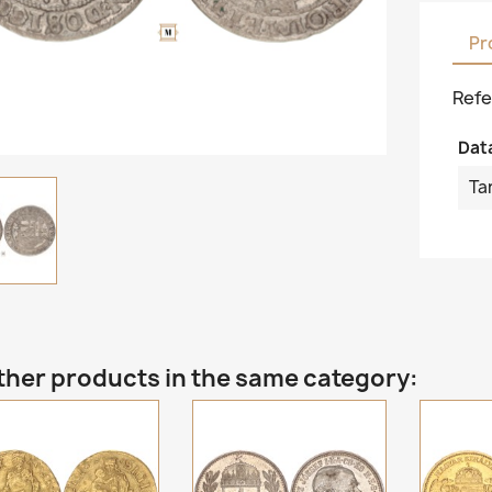
Pr
Refe
Dat
Ta
ther products in the same category: