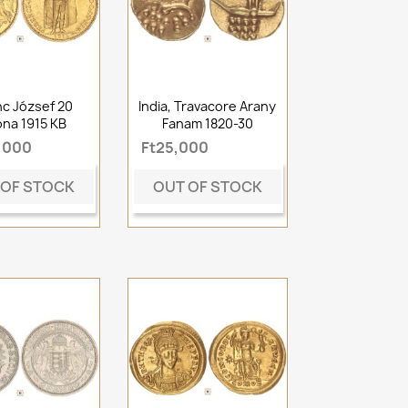
c József 20
India, Travacore Arany
na 1915 KB
Fanam 1820-30
,000
Ft25,000
 OF STOCK
OUT OF STOCK