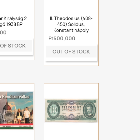
r Királyság 2
II. Theodosius (408-
gő 1938 BP
450) Solidus,
Konstantinápoly
000
Ft500,000
 OF STOCK
OUT OF STOCK