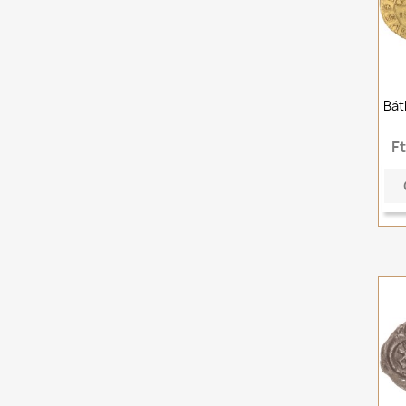
Bát
F