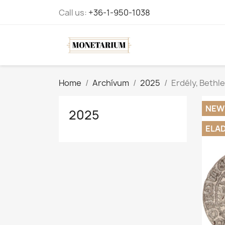
Call us:
+36-1-950-1038
Home
Archívum
2025
Erdély, Bethl
NEW
2025
ELA