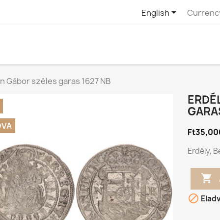

English
Currenc
en Gábor széles garas 1627 NB
ERDÉL
GARAS
DVA
Ft35,00
Erdély, B


Elad