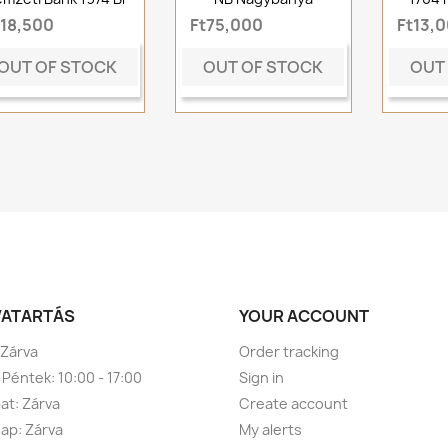
t18,500
Ft75,000
Ft13,
OUT OF STOCK
OUT OF STOCK
OUT
VATARTÁS
YOUR ACCOUNT
 Zárva
Order tracking
 Péntek: 10:00 - 17:00
Sign in
t: Zárva
Create account
ap: Zárva
My alerts