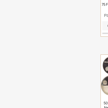
75 
F
50
Ne