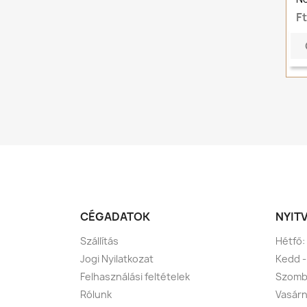
F
CÉGADATOK
NYIT
Szállítás
Hétfő:
Jogi Nyilatkozat
Kedd -
Felhasználási feltételek
Szomba
Rólunk
Vasárn