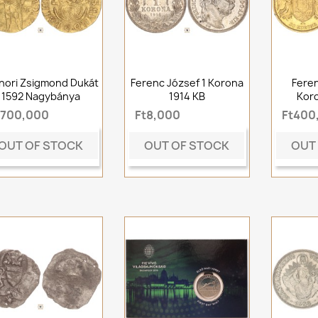
hori Zsigmond Dukát
Ferenc József 1 Korona
Feren
1592 Nagybánya
1914 KB
Koro
t700,000
Ft8,000
Ft400
OUT OF STOCK
OUT OF STOCK
OUT