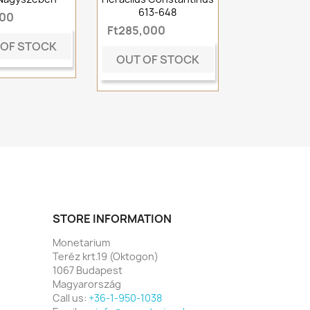
613-648
000
Ft285,000
 OF STOCK
OUT OF STOCK
STORE INFORMATION
Monetarium
Teréz krt.19 (Oktogon)
1067 Budapest
Magyarország
Call us:
+36-1-950-1038