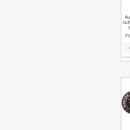
Au
143
F