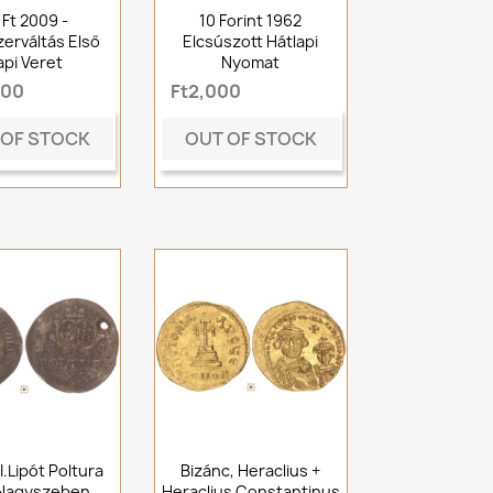
 Ft 2009 -
10 Forint 1962
erváltás Első
Elcsúszott Hátlapi
api Veret
Nyomat
000
Ft2,000
 OF STOCK
OUT OF STOCK
I.Lipót Poltura
Bizánc, Heraclius +
 Nagyszeben
Heraclius Constantinus