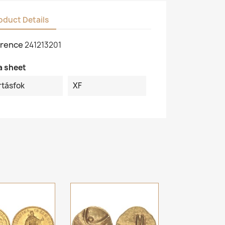
oduct Details
rence
241213201
a sheet
rtásfok
XF