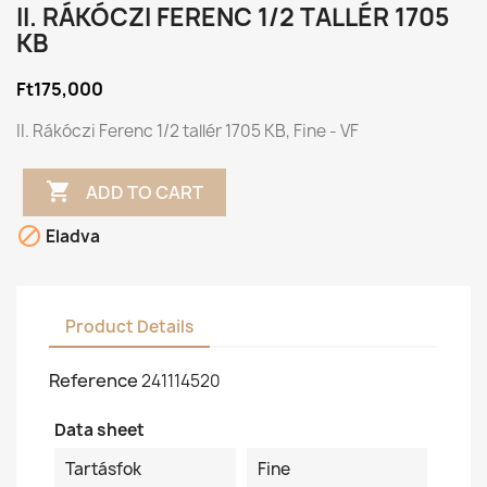
II. RÁKÓCZI FERENC 1/2 TALLÉR 1705
KB
Ft175,000
II. Rákóczi Ferenc 1/2 tallér 1705 KB, Fine - VF

ADD TO CART

Eladva
Product Details
Reference
241114520
Data sheet
Tartásfok
Fine