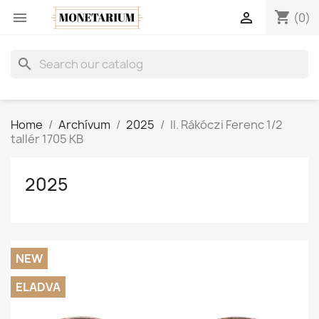
shopping_cart


(0)
search
Home
Archívum
2025
II. Rákóczi Ferenc 1/2
tallér 1705 KB
2025
NEW
ELADVA