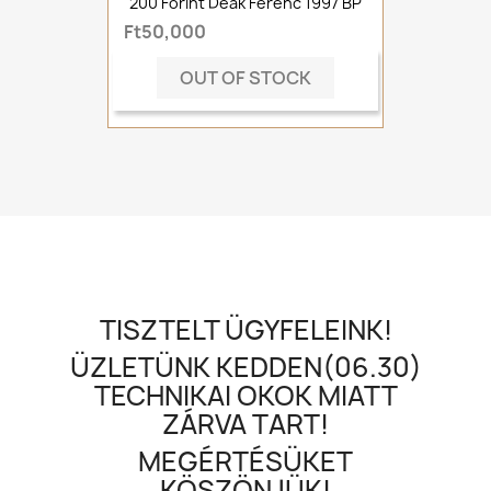
200 Forint Deák Ferenc 1997 BP
Ft50,000
OUT OF STOCK
TISZTELT ÜGYFELEINK!
ÜZLETÜNK KEDDEN(06.30)
TECHNIKAI OKOK MIATT
ZÁRVA TART!
MEGÉRTÉSÜKET
KÖSZÖNJÜK!