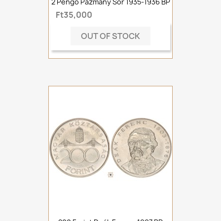
2 Pengő Pázmány Sor 1935-1936 BP
Ft35,000
OUT OF STOCK