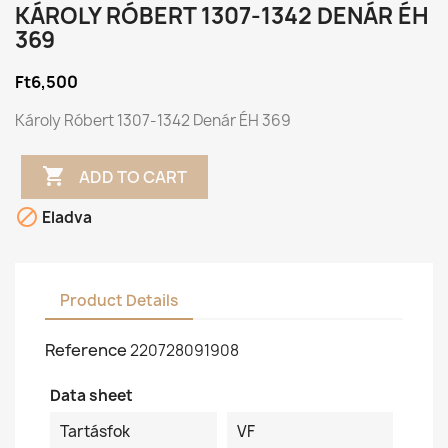
KÁROLY RÓBERT 1307-1342 DENÁR ÉH
369
Ft6,500
Károly Róbert 1307-1342 Denár ÉH 369

ADD TO CART

Eladva
Product Details
Reference
220728091908
Data sheet
Tartásfok
VF