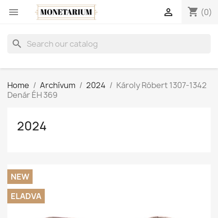
shopping_cart


(0)
search
Home
Archívum
2024
Károly Róbert 1307-1342
Denár ÉH 369
2024
NEW
ELADVA