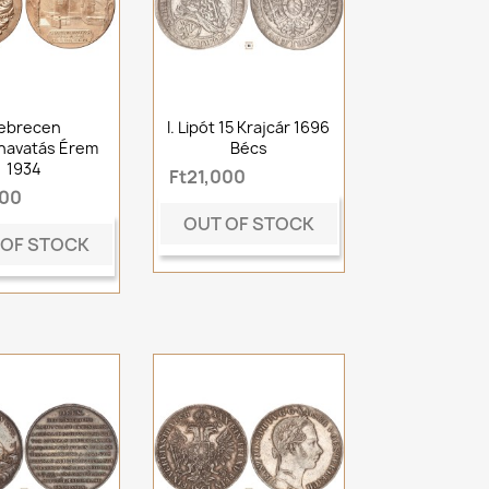
ebrecen
I. Lipót 15 Krajcár 1696
navatás Érem
Bécs
1934
Ft21,000
000
OUT OF STOCK
 OF STOCK