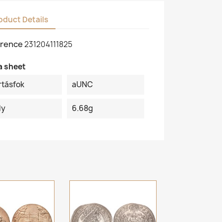
oduct Details
rence
231204111825
a sheet
rtásfok
aUNC
ly
6.68g