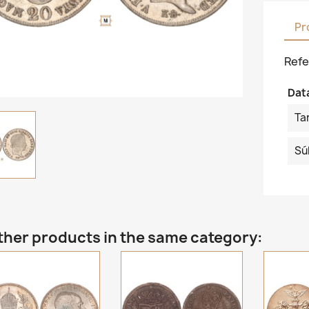
Pr
Refe
Dat
Ta
Sú
ther products in the same category: