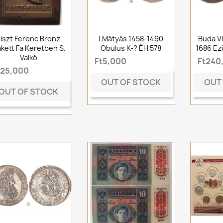
Liszt Ferenc Bronz
I.Mátyás 1458-1490
Buda V
akett Fa Keretben S.
Obulus K-? ÉH 578
1686 Ez
Valkó
Ft5,000
Ft240
t25,000
OUT OF STOCK
OUT
OUT OF STOCK