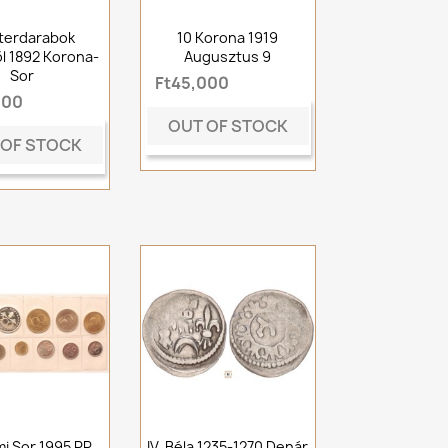
terdarabok
10 Korona 1919
l 1892 Korona-
Augusztus 9
Sor
Ft45,000
000
OUT OF STOCK
 OF STOCK
mi Sor 1995 PP
IV. Béla 1235-1270 Denár