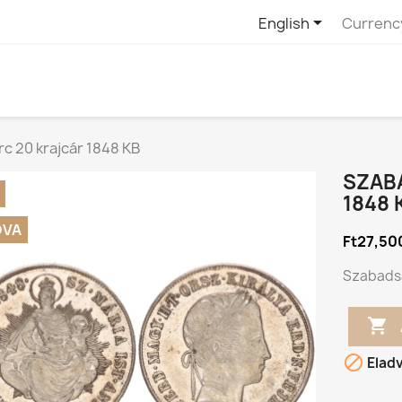

English
Currenc
 20 krajcár 1848 KB
SZAB
1848 
DVA
Ft27,50
Szabadsá


Elad