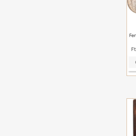
Fer
F