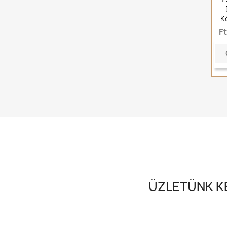
K
F
ÜZLETÜNK KE