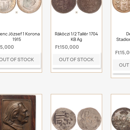
enc József 1 Korona
Rákóczi 1/2 Tallér 1704
D
1915
KB Ag
Stadio
t5,000
Ft150,000
Ft15,
OUT OF STOCK
OUT OF STOCK
OUT