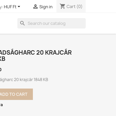
shopping_cart


Cart
(0)
y:
HUF Ft
Sign in
search
ADSÁGHARC 20 KRAJCÁR
KB
0
gharc 20 krajcár 1848 KB
ADD TO CART
va