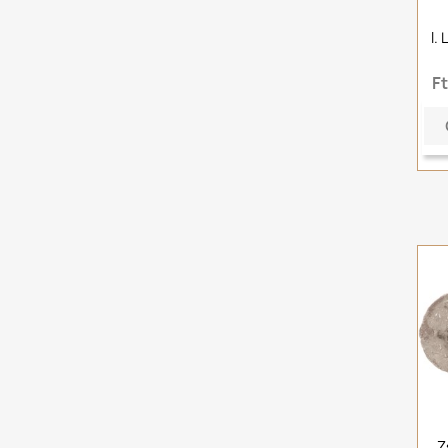
I.
F
Z