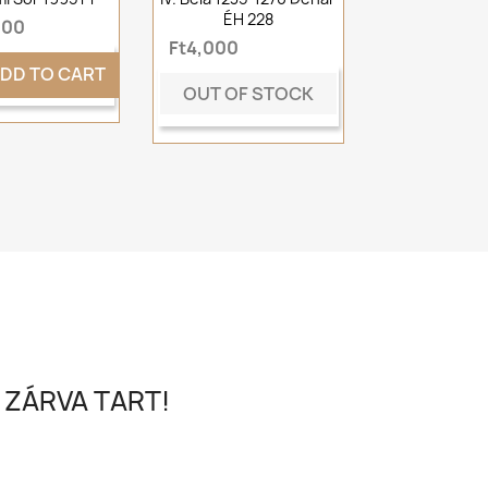
ÉH 228
000
Ft4,000
DD TO CART
OUT OF STOCK
 ZÁRVA TART!