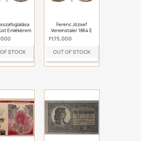
isszafoglalása
Ferenc József
üst Emlékérem
Vereinstaler 1864 E
,000
Ft75,000
 OF STOCK
OUT OF STOCK