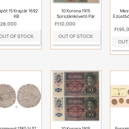
 Lipót 15 Krajcár 1692
10 Korona 1915
Mes
KB
Sorszámkövető Pár
Ezüstbő
t28,000
Ft10,000
Ft95,
OUT OF STOCK
OUT OF STOCK
OUT
sigmond 1387-1437
10 Korona 1915
Forgal