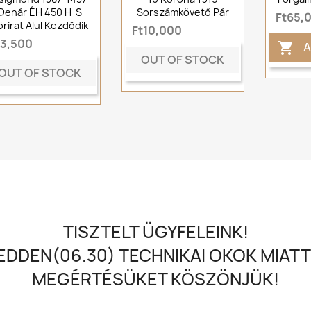
Denár ÉH 450 H-S
Sorszámkövető Pár
Ft65,
örirat Alul Kezdődik
Ft10,000
t3,500
A

OUT OF STOCK
OUT OF STOCK
TISZTELT ÜGYFELEINK!
DDEN(06.30) TECHNIKAI OKOK MIATT
MEGÉRTÉSÜKET KÖSZÖNJÜK!