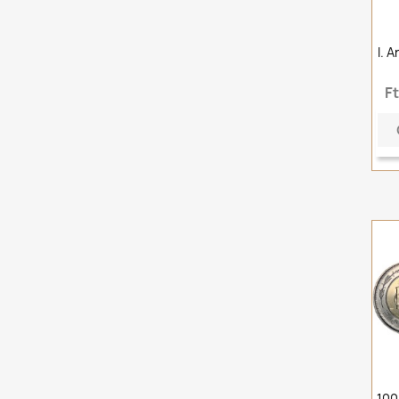
I. 
F
100