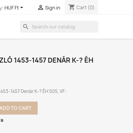
shopping_cart


Cart
(0)
y:
HUF Ft
Sign in
search
ZLÓ 1453-1457 DENÁR K-? ÉH
1453-1457 Denár K-? ÉH 505, VF-
ADD TO CART
va