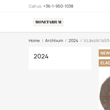
Call us:
+36-1-950-1038
Home
Archívum
2024
V.László 1453
NEW
2024
ELA