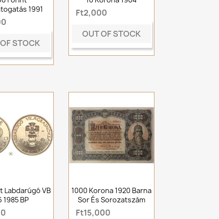
togatás 1991
Ft2,000
00
OUT OF STOCK
 OF STOCK
nt Labdarúgó VB
1000 Korona 1920 Barna
6 1985 BP
Sor És Sorozatszám
00
Ft15,000