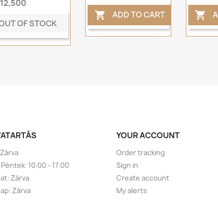
t12,500
ADD TO CART
A


OUT OF STOCK
VATARTÁS
YOUR ACCOUNT
 Zárva
Order tracking
 Péntek: 10:00 - 17:00
Sign in
t: Zárva
Create account
ap: Zárva
My alerts