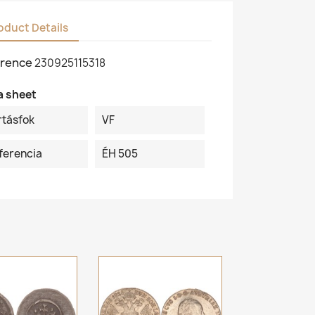
oduct Details
rence
230925115318
a sheet
rtásfok
VF
ferencia
ÉH 505