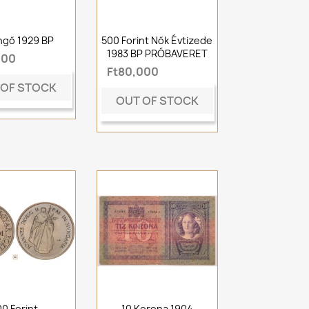
ngő 1929 BP
500 Forint Nők Évtizede
1983 BP PRÓBAVERET
000
Ft80,000
 OF STOCK
OUT OF STOCK
00 Forint
10 Korona 1904