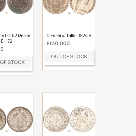
 1141-1162 Denár
II. Ferenc Tallér 1824 B
ÉH 72
Ft30,000
00
OUT OF STOCK
 OF STOCK