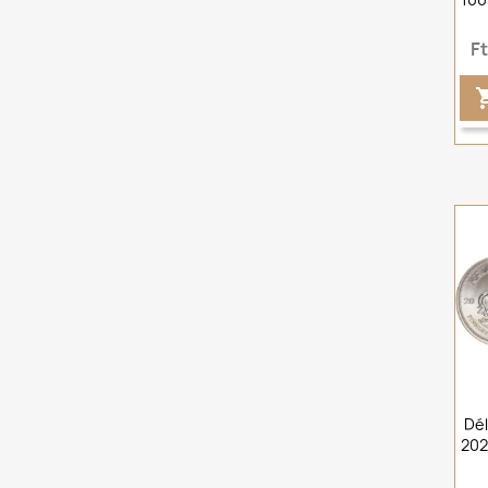
F
Dél
202