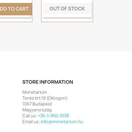
OUT OF STOCK
DD TO CART
STORE INFORMATION
Monetarium
Teréz krt.19 (Oktogon)
1067 Budapest
Magyarország
Call us:
+36-1-950-1038
Email us:
info@monetarium.hu