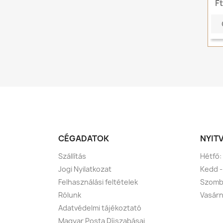
F
CÉGADATOK
NYIT
Szállítás
Hétfő:
Jogi Nyilatkozat
Kedd -
Felhasználási feltételek
Szomba
Rólunk
Vasárn
Adatvédelmi tájékoztató
Magyar Posta Díjszabásai