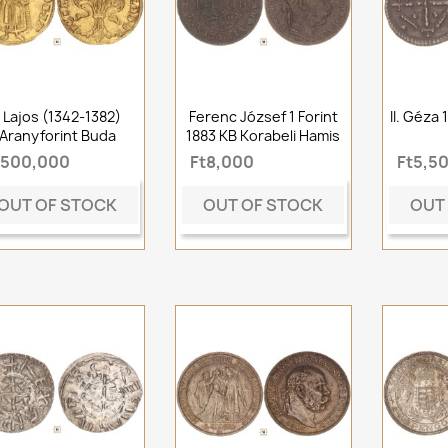
. Lajos (1342-1382)
Ferenc József 1 Forint
II. Géza
Aranyforint Buda
1883 KB Korabeli Hamis
t500,000
Ft8,000
Ft5,5
OUT OF STOCK
OUT OF STOCK
OUT