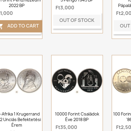
2022 BP
Pápalá
Ft3,000
t1,000
Ft2,0
OUT OF STOCK
OUT
ADD TO CART

-Afrika 1 Krugerrand
10000 Forint Családok
100 Fori
2 Unciás Befektetési
Éve 2018 BP
'8
Érem
Ft35,000
Ft2,5