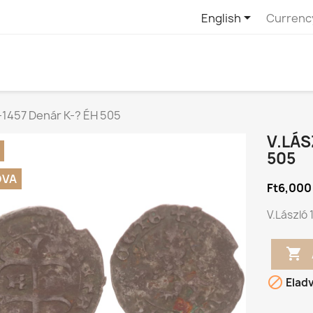

English
Currenc
-1457 Denár K-? ÉH 505
V.LÁS
505
DVA
Ft6,000
V.László 


Elad