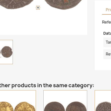
Pr
Refe
Dat
Ta
Re
ther products in the same category: