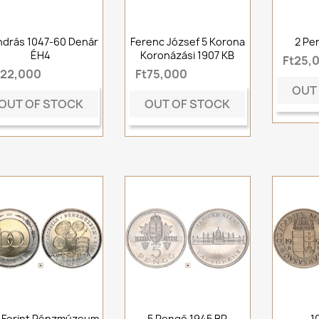
András 1047-60 Denár
Ferenc József 5 Korona
2 Pe
ÉH4
Koronázási 1907 KB
Ft25,
t22,000
Ft75,000
OUT
OUT OF STOCK
OUT OF STOCK
 Forint Pénzmúzeum
5 Pengő 1945 BP
1