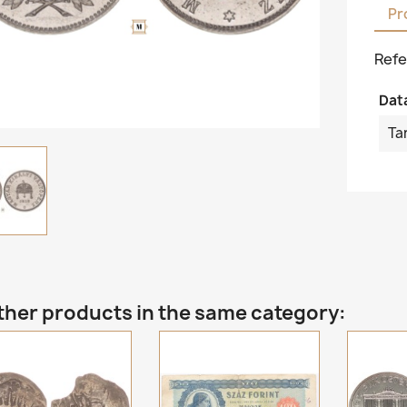
Pr
Refe
Dat
Ta
ther products in the same category: