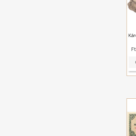
Kár
F