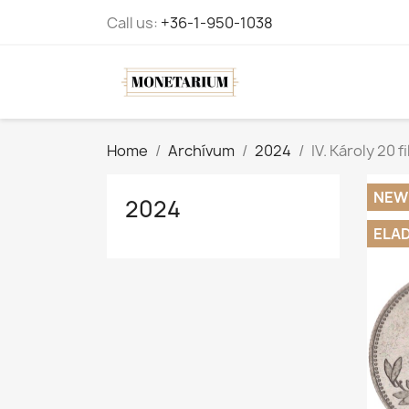
Call us:
+36-1-950-1038
Home
Archívum
2024
IV. Károly 20 fi
NEW
2024
ELA