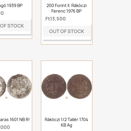
ngő 1939 BP
200 Forint II. Rákóczi
Ferenc 1976 BP
00
Ft13,500
 OF STOCK
OUT OF STOCK
aras 1601 NB R!
Rákóczi 1/2 Tallér 1704
KB Ag
,000