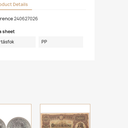
oduct Details
rence
240627026
a sheet
rtásfok
PP