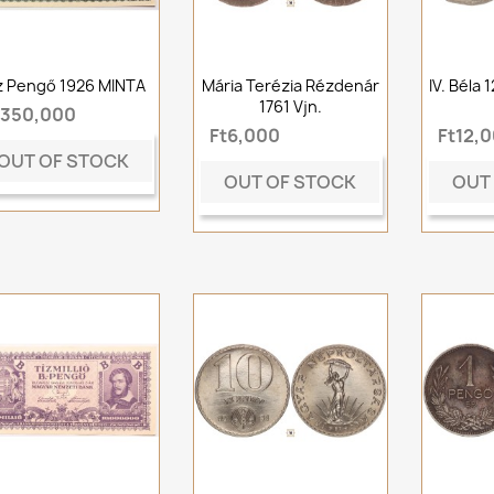
z Pengő 1926 MINTA
Mária Terézia Rézdenár
IV. Béla
1761 Vjn.
t350,000
Ft6,000
Ft12,
OUT OF STOCK
OUT OF STOCK
OUT