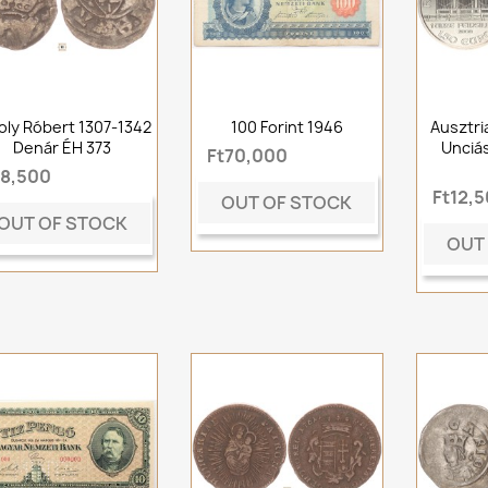
oly Róbert 1307-1342
100 Forint 1946
Ausztri
Denár ÉH 373
Unciá
Ft70,000
t8,500
Ft12,
OUT OF STOCK
OUT OF STOCK
OUT