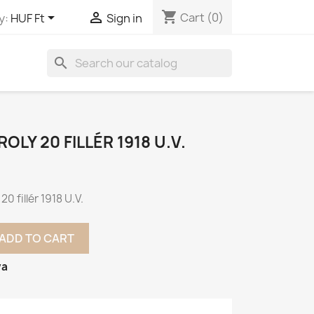
shopping_cart


Cart
(0)
y:
HUF Ft
Sign in
search
ROLY 20 FILLÉR 1918 U.V.
 20 fillér 1918 U.V.
ADD TO CART
va