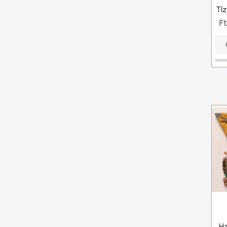
Tíz
F
Ha