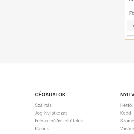
F
CÉGADATOK
NYIT
Szállítás
Hétfő:
Jogi Nyilatkozat
Kedd -
Felhasználási feltételek
Szomba
Rólunk
Vasárn