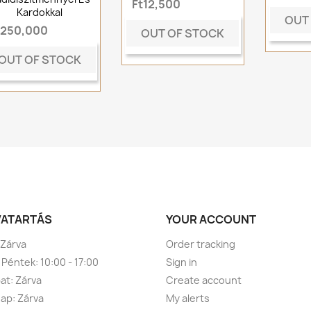
Ft12,500
Kardokkal
OUT
t250,000
OUT OF STOCK
OUT OF STOCK
VATARTÁS
YOUR ACCOUNT
 Zárva
Order tracking
 Péntek: 10:00 - 17:00
Sign in
t: Zárva
Create account
ap: Zárva
My alerts