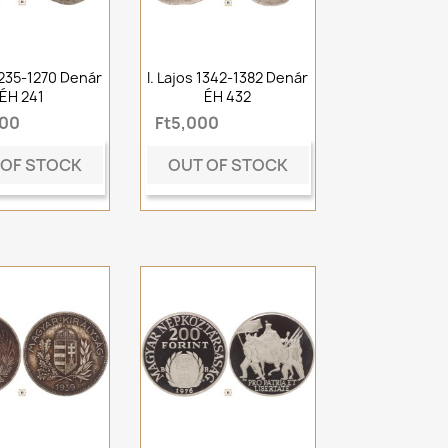
 1235-1270 Denár
I. Lajos 1342-1382 Denár
ÉH 241
ÉH 432
000
Ft5,000
 OF STOCK
OUT OF STOCK