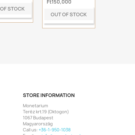
Ft150,000
 OF STOCK
OUT OF STOCK
STORE INFORMATION
Monetarium
Teréz krt.19 (Oktogon)
1067 Budapest
Magyarország
Call us:
+36-1-950-1038