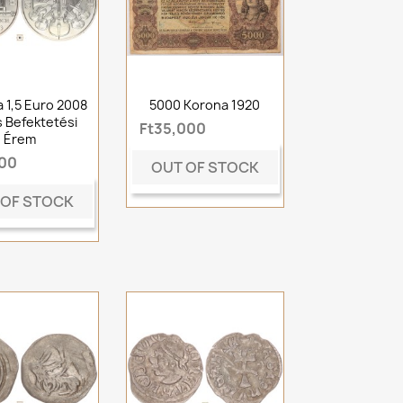
a 1,5 Euro 2008
5000 Korona 1920
s Befektetési
Ft35,000
Érem
500
OUT OF STOCK
 OF STOCK