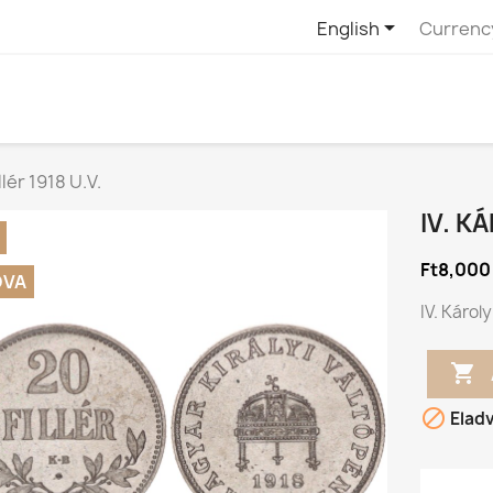

English
Currenc
llér 1918 U.V.
IV. KÁ
Ft8,000
DVA
IV. Károly


Elad