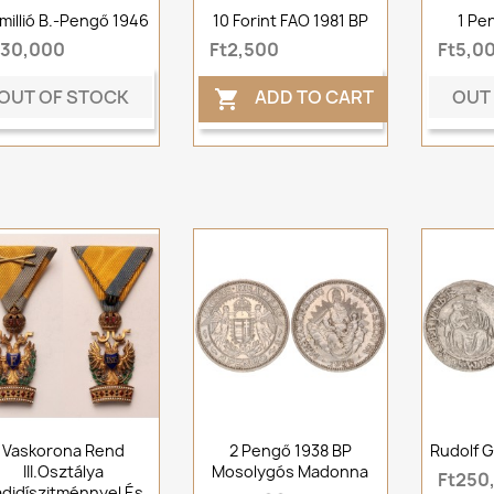
millió B.-Pengő 1946
10 Forint FAO 1981 BP
1 Pe
t30,000
Ft2,500
Ft5,0
OUT OF STOCK
OUT
ADD TO CART

Vaskorona Rend
2 Pengő 1938 BP
Rudolf G
III.osztálya
Mosolygós Madonna
Ft250
didíszitménnyel És