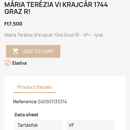
MÁRIA TERÉZIA VI KRAJCÁR 1744
GRAZ R!
Ft7,500
Mária Terézia VI krajcár 1744 Graz R! - VF+ - lyuk

ADD TO CART

Eladva
Product Details
Reference
240501133314
Data sheet
Tartásfok
VF