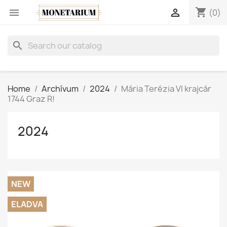
shopping_cart


(0)
search
Home
Archívum
2024
Mária Terézia VI krajcár
1744 Graz R!
2024
NEW
ELADVA