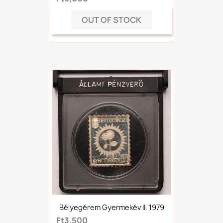
OUT OF STOCK
Bélyegérem Gyermekév II. 1979
Ft3,500