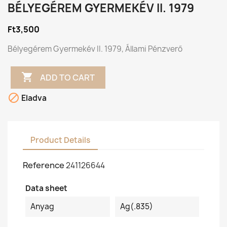
BÉLYEGÉREM GYERMEKÉV II. 1979
Ft3,500
Bélyegérem Gyermekév II. 1979, Állami Pénzverő

ADD TO CART

Eladva
Product Details
Reference
241126644
Data sheet
Anyag
Ag(.835)