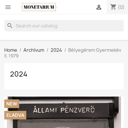
shopping_cart


(0)
search
Home
Archívum
2024
Bélyegérem Gyermekév
II. 1979
2024
NEW
ELADVA