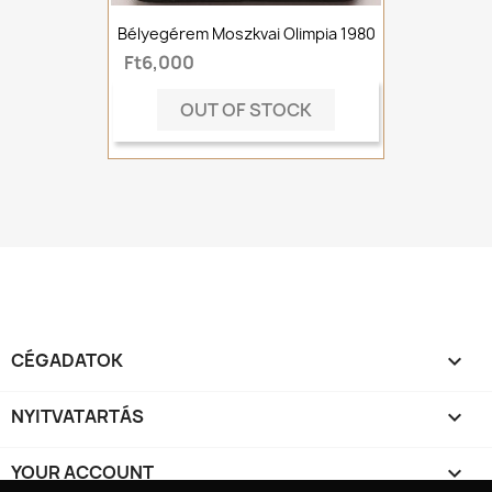
Bélyegérem Moszkvai Olimpia 1980
Ft6,000
OUT OF STOCK
CÉGADATOK

NYITVATARTÁS

YOUR ACCOUNT
