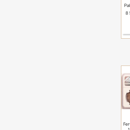
Pal
8 
Fer