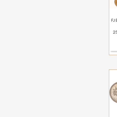
FJ 
2