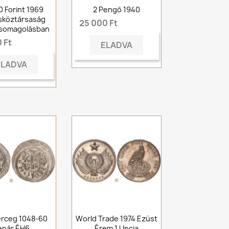
0 Forint 1969
2 Pengő 1940
sköztársaság
25 000 Ft
Csomagolásban
 Ft
ELADVA
ELADVA
erceg 1048-60
World Trade 1974 Ezüst
enár ÉH6
Érem 1 Uncia