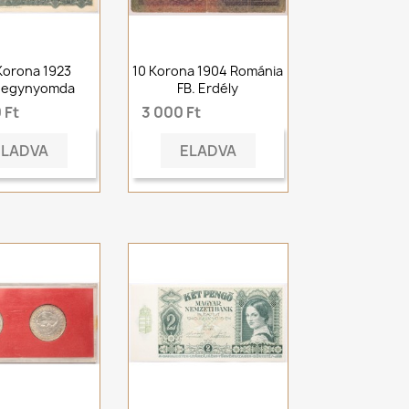
Korona 1923
10 Korona 1904 Románia
jegynyomda
FB. Erdély
 Ft
3 000 Ft
ELADVA
ELADVA