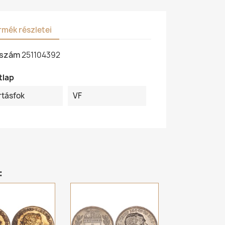
rmék részletei
kszám
251104392
tlap
rtásfok
VF
: