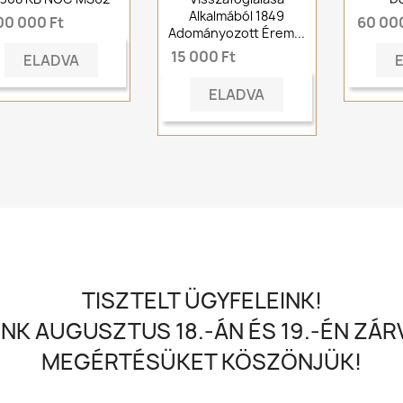
Alkalmából 1849
00 000 Ft
60 000
Adományozott Érem...
15 000 Ft
ELADVA
ELADVA
TISZTELT ÜGYFELEINK!
NK AUGUSZTUS 18.-ÁN ÉS 19.-ÉN ZÁRV
MEGÉRTÉSÜKET KÖSZÖNJÜK!