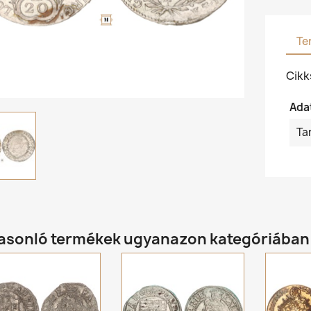
Te
Cik
Ada
Ta
hasonló termékek ugyanazon kategóriában