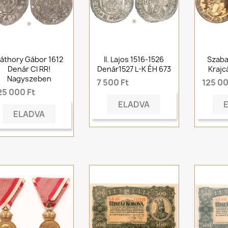
áthory Gábor 1612
II. Lajos 1516-1526
Szaba
Denár CI RR!
Denár1527 L-K ÉH 673
Krajc
Nagyszeben
7 500 Ft
125 00
25 000 Ft
ELADVA
ELADVA