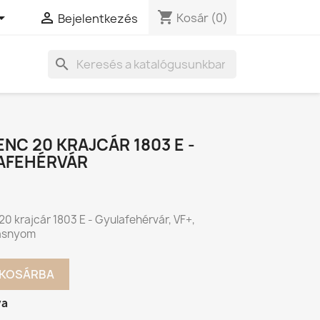
shopping_cart


Kosár
(0)
Bejelentkezés
search
RENC 20 KRAJCÁR 1803 E -
AFEHÉRVÁR
 20 krajcár 1803 E - Gyulafehérvár, VF+,
ásnyom
KOSÁRBA
va