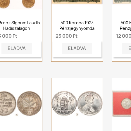
Bronz Signum Laudis
500 Korona 1923
500 
Hadiszalagon
Pénzjegynyomda
Pénz
5 000 Ft
25 000 Ft
12 000
ELADVA
ELADVA