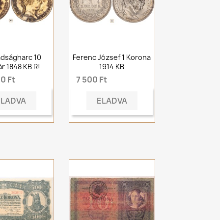
dságharc 10
Ferenc József 1 Korona
ár 1848 KB R!
1914 KB
0 Ft
7 500 Ft
ELADVA
ELADVA