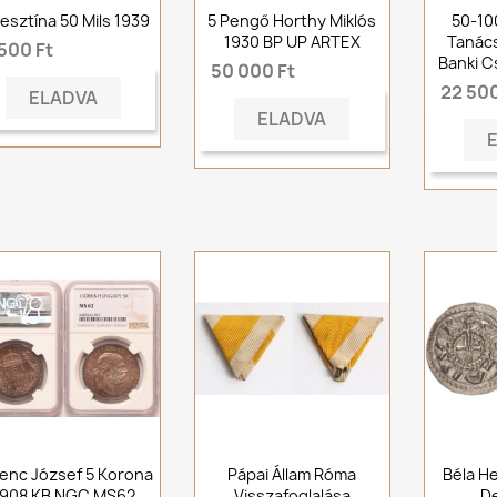
esztína 50 Mils 1939
5 Pengő Horthy Miklós
50-10
1930 BP UP ARTEX
Tanác
500 Ft
Banki 
50 000 Ft
22 500
ELADVA
ELADVA
enc József 5 Korona
Pápai Állam Róma
Béla H
1908 KB NGC MS62
Visszafoglalása
D