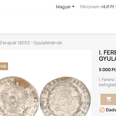

Magyar
Pénznem:
HUF Ft
20 krajcár 1803 E - Gyulafehérvár
I. FE
GYUL
DVA
5 000 Ft
I. Ferenc
befoglal


Elad