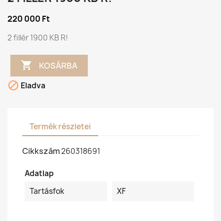
220 000 Ft
2 fillér 1900 KB R!

KOSÁRBA

Eladva
Termék részletei
Cikkszám
260318691
Adatlap
Tartásfok
XF