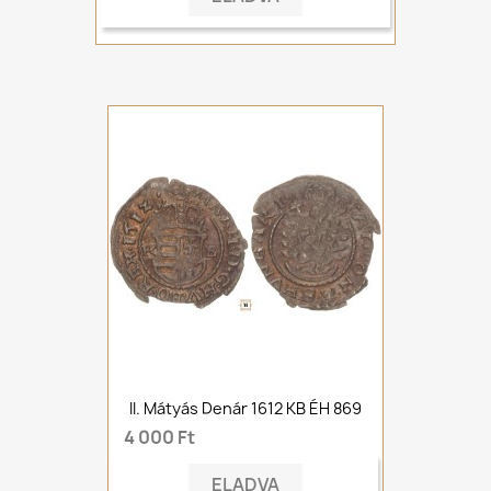
II. Mátyás Denár 1612 KB ÉH 869
4 000 Ft
ELADVA