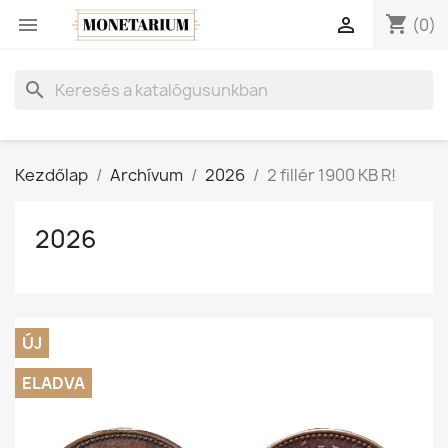
shopping_cart


(0)
search
Kezdőlap
Archívum
2026
2 fillér 1900 KB R!
2026
ÚJ
ELADVA