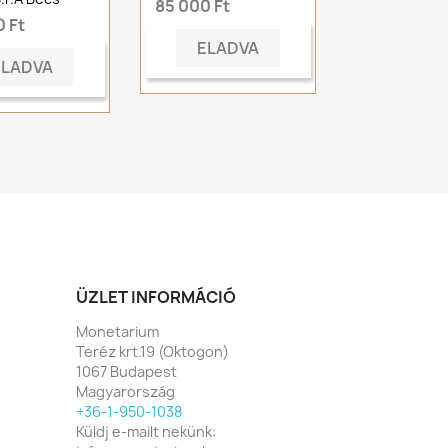
85 000 Ft
 Ft
ELADVA
ELADVA
ÜZLET INFORMÁCIÓ
Monetarium
Teréz krt.19 (Oktogon)
1067 Budapest
Magyarország
+36-1-950-1038
Küldj e-mailt nekünk: