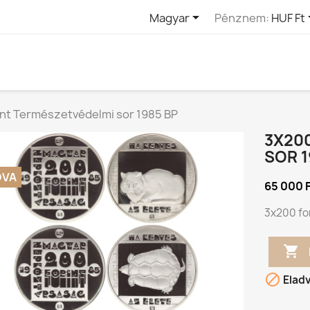

Magyar
Pénznem:
HUF Ft
int Természetvédelmi sor 1985 BP
3X20
SOR 1
DVA
65 000 
3x200 fo


Elad