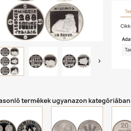
Te
Cik
Ada
Ta

hasonló termékek ugyanazon kategóriában