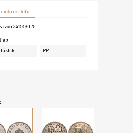
rmék részletei
kszám
241008128
tlap
rtásfok
PP
: