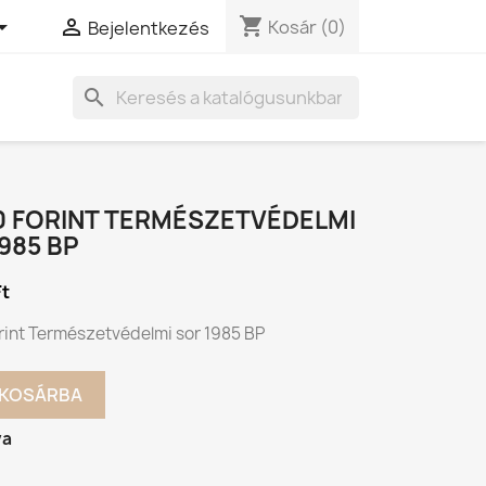
shopping_cart


Kosár
(0)
Bejelentkezés
search
0 FORINT TERMÉSZETVÉDELMI
985 BP
Ft
rint Természetvédelmi sor 1985 BP
KOSÁRBA
va