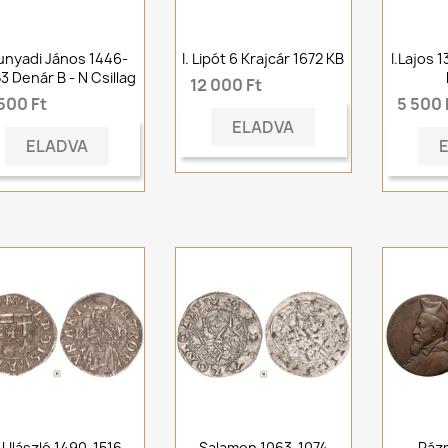
unyadi János 1446-
I. Lipót 6 Krajcár 1672 KB
I.Lajos 
3 Denár B - N Csillag
12 000 Ft
500 Ft
5 500 
ELADVA
ELADVA
I.Ulászló 1490-1516
Salamon 1063-1074
Páz