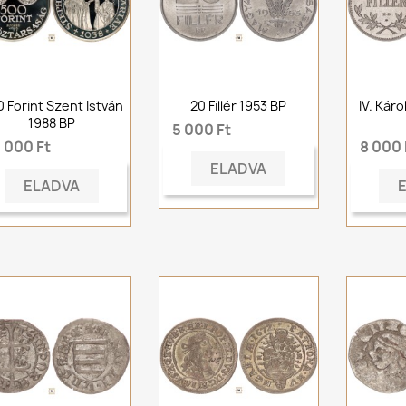
 Forint Szent István
20 Fillér 1953 BP
IV. Káro
1988 BP
5 000 Ft
 000 Ft
8 000 
ELADVA
ELADVA