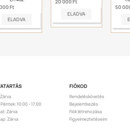
20 000 Ft
 000 Ft
50 000
ELADVA
ELADVA
VATARTÁS
FIÓKOD
 Zárva
Rendeléskövetés
 Péntek: 10:00 - 17:00
Bejelentkezés
t: Zárva
Fiók létrehozása
ap: Zárva
Figyelmeztetéseim