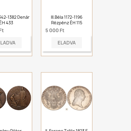
1342-1382 Denár
III.Béla 1172-1196
ÉH 433
Rézpénz ÉH 115
Ft
5 000 Ft
ELADVA
ELADVA
mány Péter
II. Ferenc Tallér 1823 E