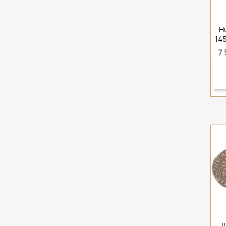
H
145
7 
I