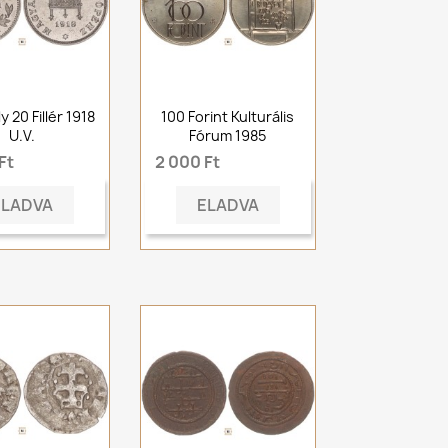
ly 20 Fillér 1918
100 Forint Kulturális
U.V.
Fórum 1985
Ft
2 000 Ft
ELADVA
ELADVA