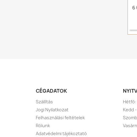
6
CÉGADATOK
NYIT
Szállítás
Hétfő:
Jogi Nyilatkozat
Kedd -
Felhasználási feltételek
Szomba
Rólunk
Vasárn
Adatvédelmi tájékoztató