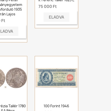
ányegyetem
75 000 Ft
vforduló 1935
rán Lajos
ELADVA
 Ft
ELADVA
ézia Tallér 1780
100 Forint 1946
C.F.A Bécs