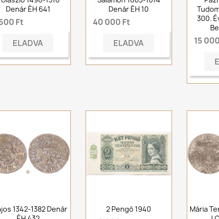
Denár ÉH 641
Denár ÉH 10
Tudom
300. É
500 Ft
40 000 Ft
Be
15 000
ELADVA
ELADVA
Lajos 1342-1382 Denár
2 Pengő 1940
Mária Ter
ÉH 432
I.