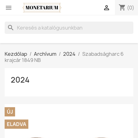
shopping_cart


(0)
search
Kezdőlap
Archívum
2024
Szabadságharc 6
krajcár 1849 NB
2024
ÚJ
ELADVA