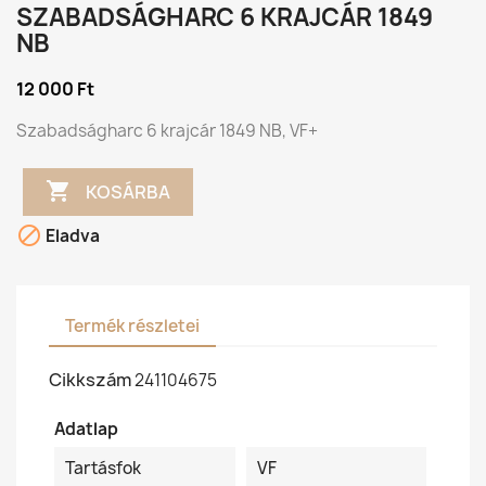
SZABADSÁGHARC 6 KRAJCÁR 1849
NB
12 000 Ft
Szabadságharc 6 krajcár 1849 NB, VF+

KOSÁRBA

Eladva
Termék részletei
Cikkszám
241104675
Adatlap
Tartásfok
VF