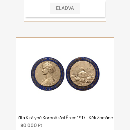
ELADVA
Zita Királyné Koronázási Érem 1917 - Kék Zománc
80 000 Ft