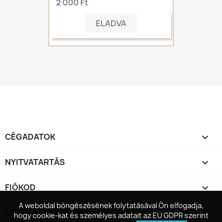
2 000 Ft
ELADVA
CÉGADATOK

NYITVATARTÁS

FIÓKOD

A weboldal böngészésének folytatásával Ön elfogadja,
A weboldal böngészésének folytatásával Ön elfogadja,
ÜZLET INFORMÁCIÓ
keyboard_arrow_down
hogy cookie-kat és személyes adatait az EU GDPR szerint
hogy cookie-kat és személyes adatait az EU GDPR szerint