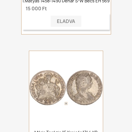
I.Mátyás 1458-1490 Denár S-W Bécs ÉH 569
15 000 Ft
ELADVA