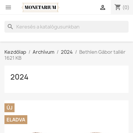
shopping_cart


(0)
search
Kezdőlap
Archívum
2024
Bethlen Gábor tallér
1621 KB
2024
ÚJ
ELADVA