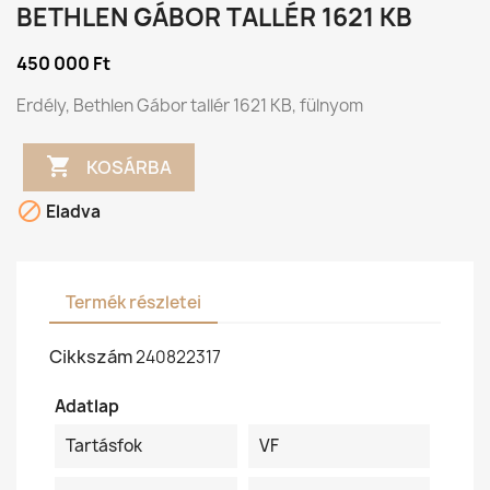
BETHLEN GÁBOR TALLÉR 1621 KB
450 000 Ft
Erdély, Bethlen Gábor tallér 1621 KB, fülnyom

KOSÁRBA

Eladva
Termék részletei
Cikkszám
240822317
Adatlap
Tartásfok
VF