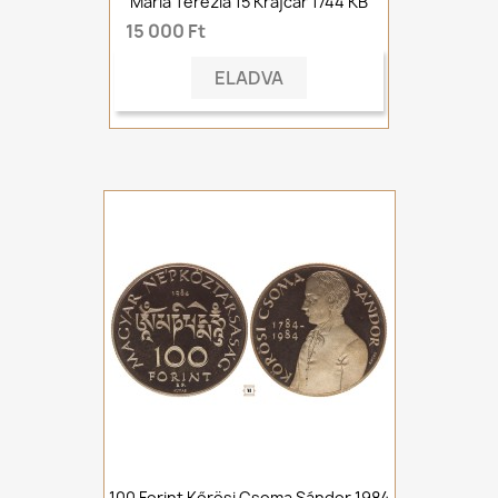
Mária Terézia 15 Krajcár 1744 KB
15 000 Ft
ELADVA
100 Forint Kőrösi Csoma Sándor 1984