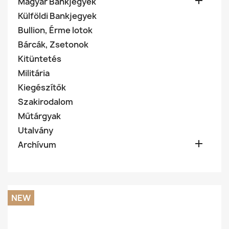

Magyar Bankjegyek
Külföldi Bankjegyek
Bullion, Érme lotok
Bárcák, Zsetonok
Kitüntetés
Militária
Kiegészítők
Szakirodalom
Műtárgyak
Utalvány

Archívum
NEW