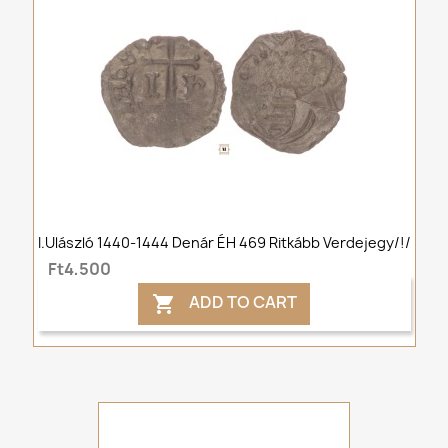
I.Ulászló 1440-1444 Denár ÉH 469 Ritkább Verdejegy/!/
Ft4,500
ADD TO CART
