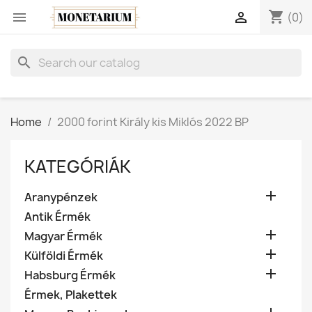
shopping_cart


(0)
search
Home
2000 forint Király kis Miklós 2022 BP
KATEGÓRIÁK

Aranypénzek
Antik Érmék

Magyar Érmék

Külföldi Érmék

Habsburg Érmék
Érmek, Plakettek