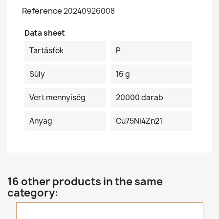
Reference
20240926008
Data sheet
Tartásfok
P
Súly
16 g
Vert mennyiség
20000 darab
Anyag
Cu75Ni4Zn21
16 other products in the same
category: