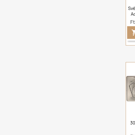
Své
Ad
F
30