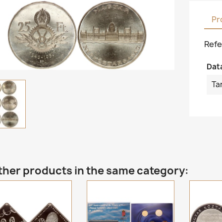
Pr
Refe
Dat
Ta
ther products in the same category: