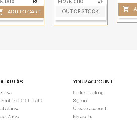
t5,000
BU
Ft275,000
VF
A

OUT OF STOCK
ADD TO CART

VATARTÁS
YOUR ACCOUNT
 Zárva
Order tracking
 Péntek: 10:00 - 17:00
Sign in
t: Zárva
Create account
ap: Zárva
My alerts