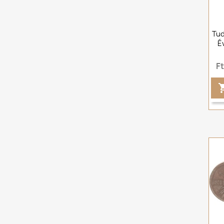
Tu
É
F