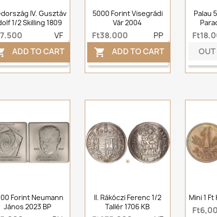
dország IV. Gusztáv
5000 Forint Visegrádi
Palau 5
olf 1/2 Skilling 1809
Vár 2004
Parad
t7,500
VF
Ft38,000
PP
Ft18,
OUT
ADD TO CART
ADD TO CART


00 Forint Neumann
II. Rákóczi Ferenc 1/2
Mini 1 F
János 2023 BP
Tallér 1706 KB
Ft6,0