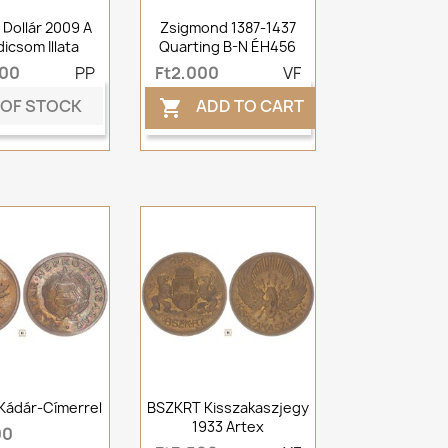
 Dollár 2009 A
Zsigmond 1387-1437
icsom Illata
Quarting B-N ÉH456
000
PP
Ft2,000
VF
 OF STOCK
ADD TO CART

t Kádár-Címerrel
BSZKRT Kisszakaszjegy
1933 Artex
00