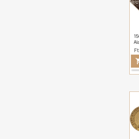
15
Al
F