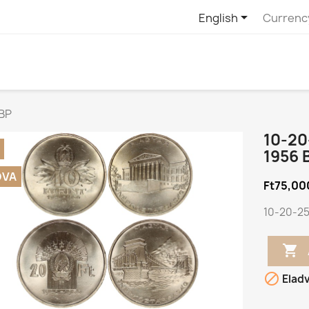

English
Currenc
 BP
10-20
1956 
DVA
Ft75,00
10-20-25 


Elad