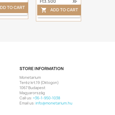
Ft3,500
XF
DD TO CART
ADD TO CART

STORE INFORMATION
Monetarium
Teréz krt.19 (Oktogon)
1067 Budapest
Magyarország
Call us:
+36-1-950-1038
Email us:
info@monetarium.hu