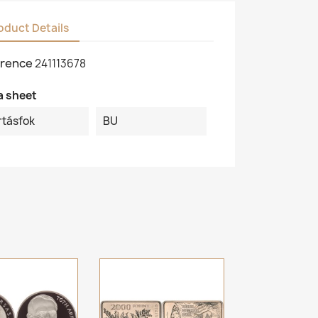
oduct Details
rence
241113678
a sheet
rtásfok
BU