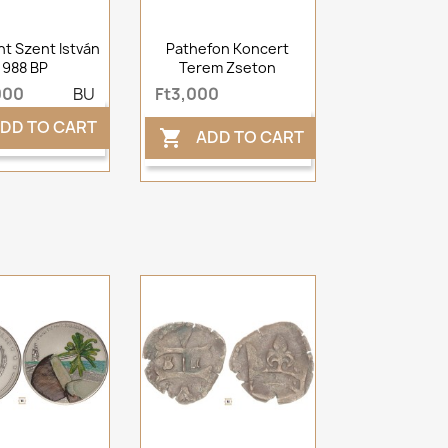
nt Szent István
Pathefon Koncert
1988 BP
Terem Zseton
000
BU
Ft3,000
DD TO CART
ADD TO CART
