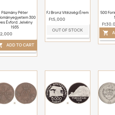
Pázmány Péter
FJ Bronz Vitézségi Érem
500 Fori
dományegyetem 300
Ft5,000
ves Évford. Jelvény
Ft30,
1935
OUT OF STOCK
A

t2,000
ADD TO CART
