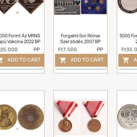
000 Forint Az MRNS
Forgalmi Sor Római
5000 Fo
apú Vakcina 2022 BP
Szerződés 2007 BP
t25,000
PP
Ft7,500
PP
Ft35,
ADD TO CART
ADD TO CART
A


