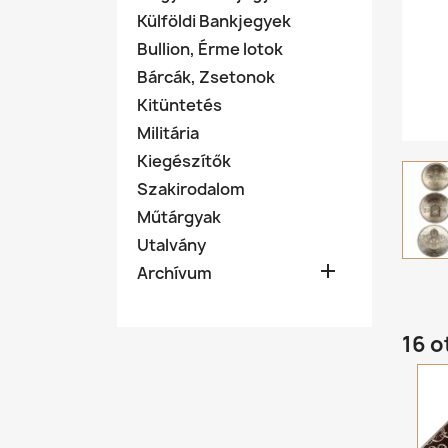
Külföldi Bankjegyek
Bullion, Érme lotok
Bárcák, Zsetonok
Kitüntetés
Militária
Kiegészítők
Szakirodalom
Műtárgyak
Utalvány

Archívum
16 o