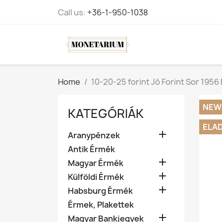
Call us:
+36-1-950-1038
Home
10-20-25 forint Jó Forint Sor 1956
NEW
KATEGÓRIÁK
ELA

Aranypénzek
Antik Érmék

Magyar Érmék

Külföldi Érmék

Habsburg Érmék
Érmek, Plakettek

Magyar Bankjegyek