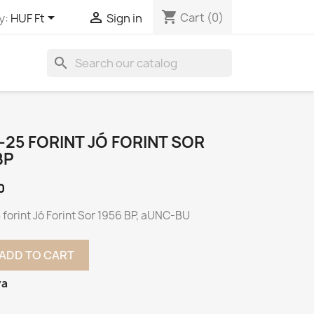
shopping_cart


Cart
(0)
y:
HUF Ft
Sign in
search
-25 FORINT JÓ FORINT SOR
BP
0
forint Jó Forint Sor 1956 BP, aUNC-BU
ADD TO CART
va