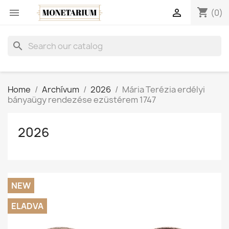
shopping_cart


(0)
search
Home
Archívum
2026
Mária Terézia erdélyi
bányaügy rendezése ezüstérem 1747
2026
NEW
ELADVA