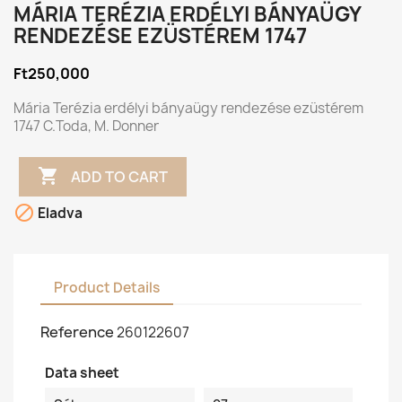
MÁRIA TERÉZIA ERDÉLYI BÁNYAÜGY
RENDEZÉSE EZÜSTÉREM 1747
Ft250,000
Mária Terézia erdélyi bányaügy rendezése ezüstérem
1747 C.Toda, M. Donner

ADD TO CART

Eladva
Product Details
Reference
260122607
Data sheet