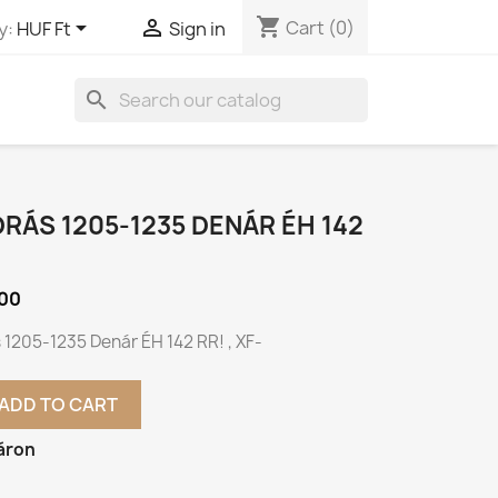
shopping_cart


Cart
(0)
y:
HUF Ft
Sign in
search
NDRÁS 1205-1235 DENÁR ÉH 142
00
s 1205-1235 Denár ÉH 142 RR! , XF-
ADD TO CART
áron