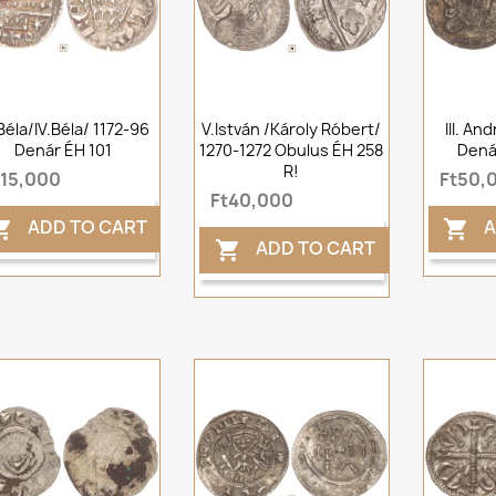
. Béla/IV.Béla/ 1172-96
V.István /Károly Róbert/
III. An
Denár ÉH 101
1270-1272 Obulus ÉH 258
Dená
R!
t15,000
Ft50,
Ft40,000
ADD TO CART
A


ADD TO CART
