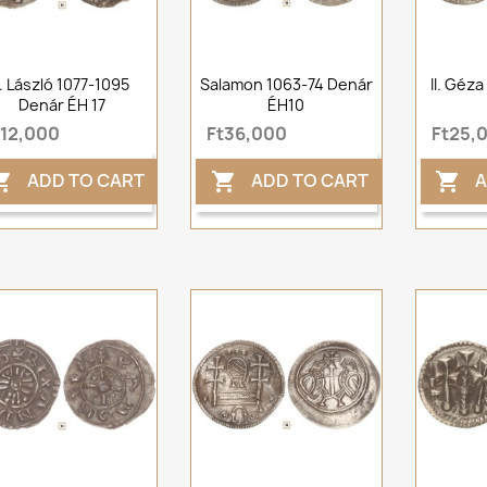
I. László 1077-1095
Salamon 1063-74 Denár
II. Géz
Denár ÉH 17
ÉH10
t12,000
Ft36,000
Ft25,
ADD TO CART
ADD TO CART
A


