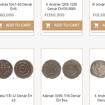
András 1047-60 Denár
II. András 1205-1235
III. Ist
ÉH5
Denár ÉH135 RRR!
t60,000
Ft350,000
Ft9,5
ADD TO CART
ADD TO CART
A



 Béla 1131-41 Denár ÉH
Kálmán 1095-1116 Denár
II. An
43
ÉH 34a
Dená