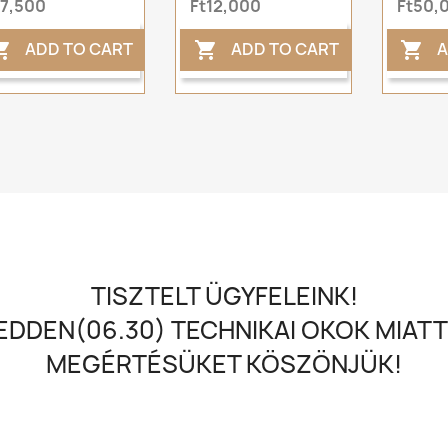
t7,500
Ft12,000
Ft50,
ADD TO CART
ADD TO CART
A



TISZTELT ÜGYFELEINK!
DDEN(06.30) TECHNIKAI OKOK MIATT
MEGÉRTÉSÜKET KÖSZÖNJÜK!