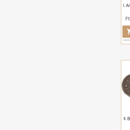
I. 
F
II.