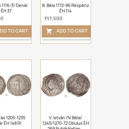
ván 1116-31 Denár
III. Béla 1172-96 Rézpénz
ÉH 37
ÉH 114
00
Ft7,500
DD TO CART
ADD TO CART

drás 1205-1235
V. István /IV.Béla/
r ÉH 148 R!
1245/1270-72 Obulus ÉH
269 Publikálatlan...