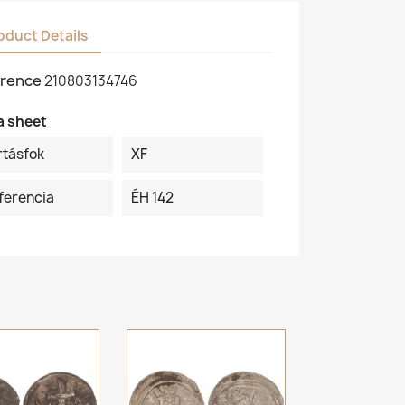
oduct Details
rence
210803134746
a sheet
rtásfok
XF
ferencia
ÉH 142