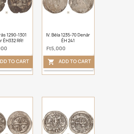
drás 1290-1301
IV. Béla 1235-70 Denár
r ÉH332 RR!
ÉH 241
000
Ft5,000
DD TO CART
ADD TO CART
