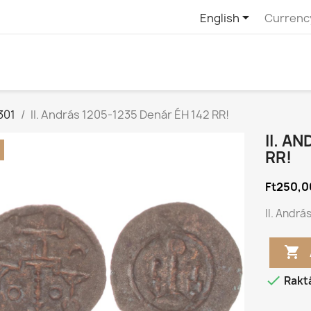

English
Currenc
301
II. András 1205-1235 Denár ÉH 142 RR!
II. A
RR!
Ft250,0
II. Andrá


Rakt