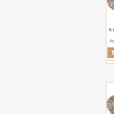
III
F