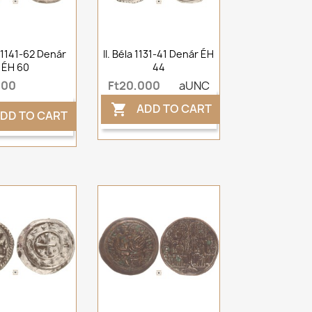
a 1141-62 Denár
II. Béla 1131-41 Denár ÉH
ÉH 60
44
000
Ft20,000
aUNC
ADD TO CART

DD TO CART