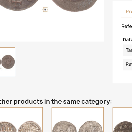
Pr
Refe
Dat
Ta
Re
ther products in the same category: