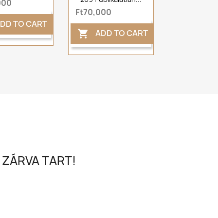
000
Ft70,000
DD TO CART
ADD TO CART

 ZÁRVA TART!