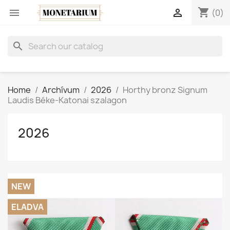
shopping_cart


(0)
search
Home
Archívum
2026
Horthy bronz Signum
Laudis Béke-Katonai szalagon
2026
NEW
ELADVA