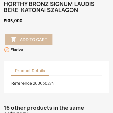
HORTHY BRONZ SIGNUM LAUDIS
BÉKE-KATONAI SZALAGON
Ft35,000

ADD TO CART

Eladva
Product Details
Reference
260630274
16 other products in the same