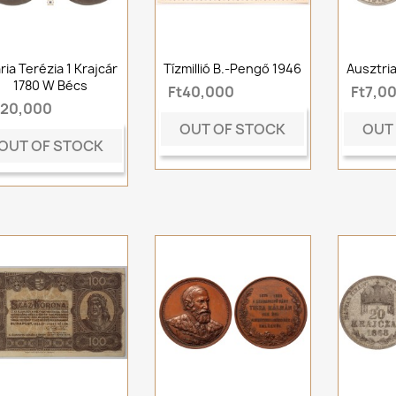
ria Terézia 1 Krajcár
Tízmillió B.-Pengő 1946
Ausztri
1780 W Bécs
Ft40,000
Ft7,0
t20,000
OUT OF STOCK
OUT
OUT OF STOCK