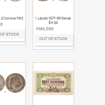
a 2 Corona 1912
I. László 1077-95 Denár
ÉH 20
00
Ft65,000
 OF STOCK
OUT OF STOCK