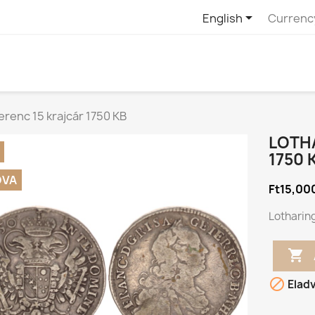

English
Currenc
erenc 15 krajcár 1750 KB
LOTHA
1750 
DVA
Ft15,00
Lotharing


Elad