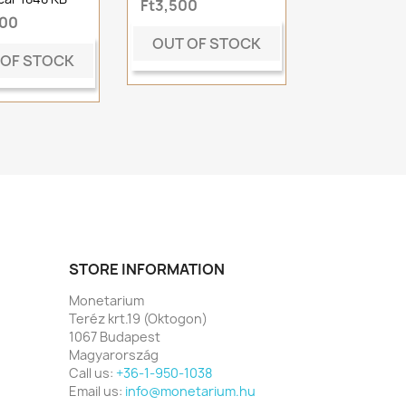
Ft3,500
000
OUT OF STOCK
 OF STOCK
STORE INFORMATION
Monetarium
Teréz krt.19 (Oktogon)
1067 Budapest
Magyarország
Call us:
+36-1-950-1038
Email us:
info@monetarium.hu