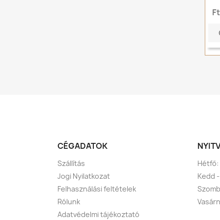
F
CÉGADATOK
NYIT
Szállítás
Hétfő:
Jogi Nyilatkozat
Kedd -
Felhasználási feltételek
Szomba
Rólunk
Vasárn
Adatvédelmi tájékoztató