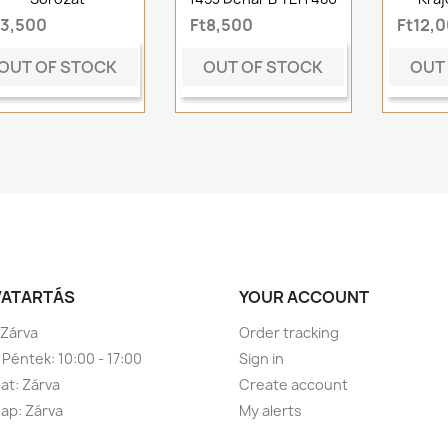
t3,500
Ft8,500
Ft12,
OUT OF STOCK
OUT OF STOCK
OUT
VATARTÁS
YOUR ACCOUNT
 Zárva
Order tracking
 Péntek: 10:00 - 17:00
Sign in
t: Zárva
Create account
ap: Zárva
My alerts