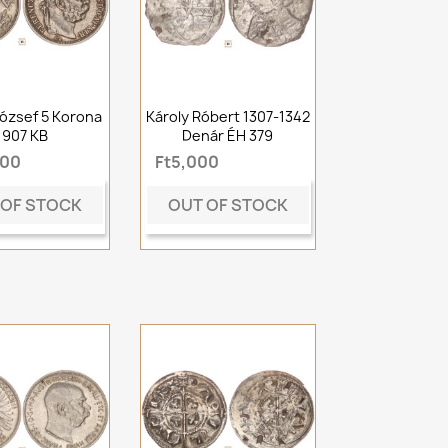
ózsef 5 Korona
Károly Róbert 1307-1342
1907 KB
Denár ÉH 379
500
Ft5,000
 OF STOCK
OUT OF STOCK