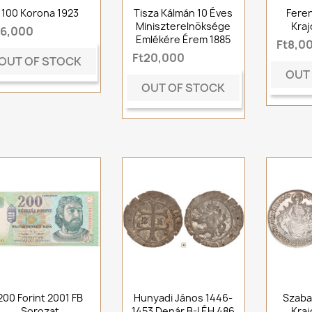
100 Korona 1923
Tisza Kálmán 10 Éves
Feren
Miniszterelnöksége
Kraj
t6,000
Emlékére Érem 1885
Ft8,0
Ft20,000
OUT OF STOCK
OUT
OUT OF STOCK
200 Forint 2001 FB
Hunyadi János 1446-
Szaba
Sorozat
1453 Denár B-I ÉH 486
Kraj