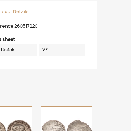
oduct Details
rence
260317220
a sheet
rtásfok
VF