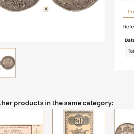
Pr
Refe
Dat
Ta
ther products in the same category: