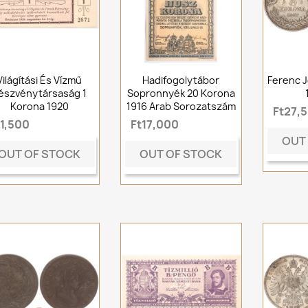
Világítási És Vízmű
Hadifogolytábor
Ferenc J
észvénytársaság 1
Sopronnyék 20 Korona
Korona 1920
1916 Arab Sorozatszám
Ft27,
t1,500
Ft17,000
OUT
OUT OF STOCK
OUT OF STOCK