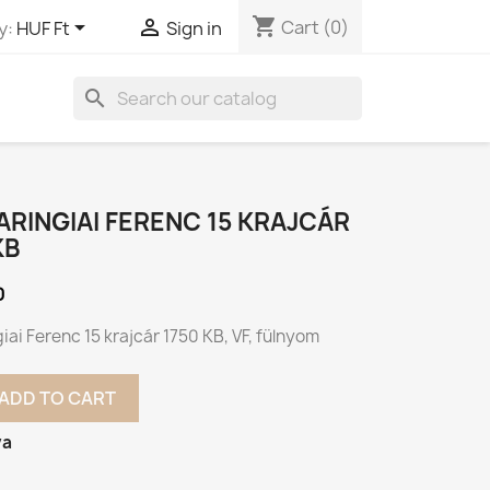
shopping_cart


Cart
(0)
y:
HUF Ft
Sign in
search
RINGIAI FERENC 15 KRAJCÁR
KB
0
iai Ferenc 15 krajcár 1750 KB, VF, fülnyom
ADD TO CART
va