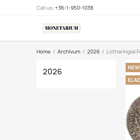
Call us:
+36-1-950-1038
Home
Archívum
2026
Lotharingiai F
NEW
2026
ELA