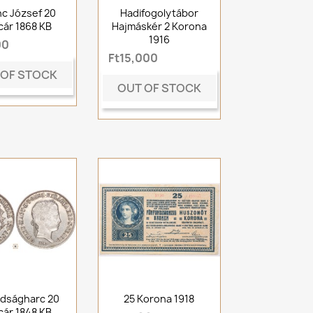
c József 20
Hadifogolytábor
cár 1868 KB
Hajmáskér 2 Korona
1916
00
Ft15,000
 OF STOCK
OUT OF STOCK
dságharc 20
25 Korona 1918
cár 1848 KB