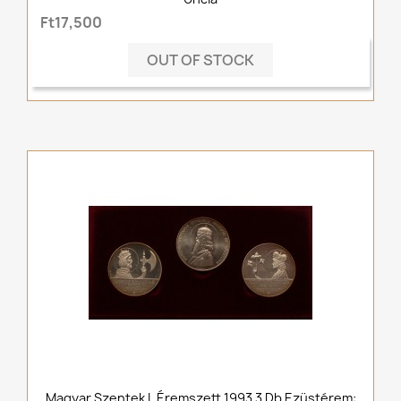
Ft17,500
OUT OF STOCK
Magyar Szentek I. Éremszett 1993 3 Db Ezüstérem: