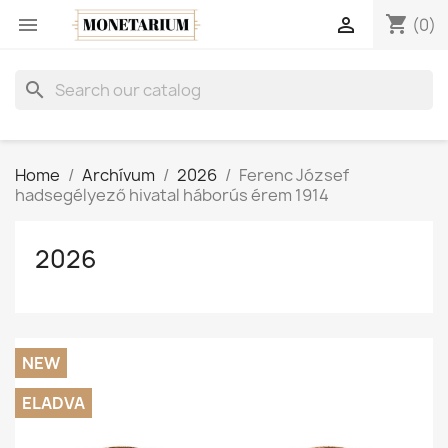
shopping_cart


(0)
search
Home
Archívum
2026
Ferenc József
hadsegélyező hivatal háborús érem 1914
2026
NEW
ELADVA