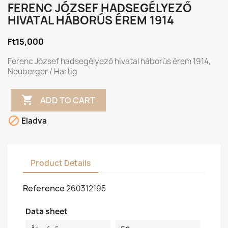
FERENC JÓZSEF HADSEGÉLYEZŐ
HIVATAL HÁBORÚS ÉREM 1914
Ft15,000
Ferenc József hadsegélyező hivatal háborús érem 1914,
Neuberger / Hartig

ADD TO CART

Eladva
Product Details
Reference
260312195
Data sheet