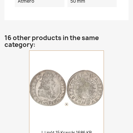
Átmérő
50 mm
16 other products in the same
category:
I. Lipót 15 Krajcár 1686 KB