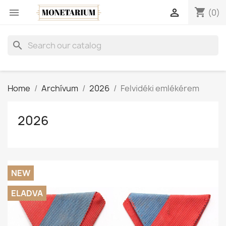
shopping_cart


(0)
search
Home
Archívum
2026
Felvidéki emlékérem
2026
NEW
ELADVA