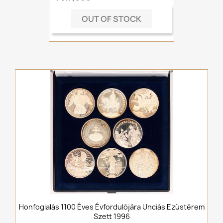
OUT OF STOCK
Honfoglalás 1100 Éves Évfordulójára Unciás Ezüstérem
Szett 1996