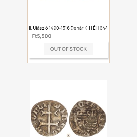
II. Ulászló 1490-1516 Denár K-H ÉH 644
Ft5,500
OUT OF STOCK