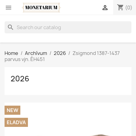
shopping_cart


(0)
search
Home
Archívum
2026
Zsigmond 1387-1437
parvus vjn. ÉH451
2026
NEW
ELADVA