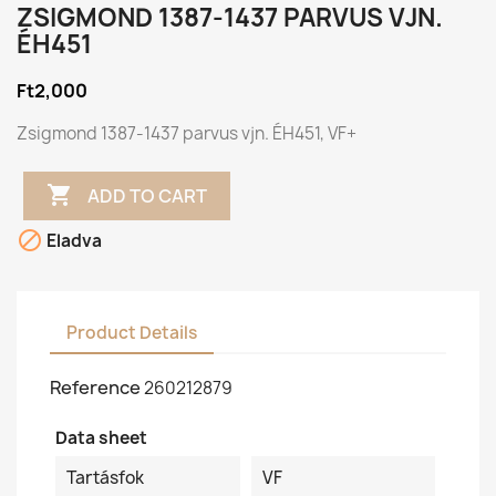
ZSIGMOND 1387-1437 PARVUS VJN.
ÉH451
Ft2,000
Zsigmond 1387-1437 parvus vjn. ÉH451, VF+

ADD TO CART

Eladva
Product Details
Reference
260212879
Data sheet
Tartásfok
VF