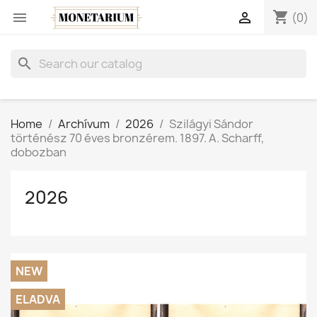
shopping_cart


(0)
search
Home
Archívum
2026
Szilágyi Sándor
történész 70 éves bronzérem. 1897. A. Scharff,
dobozban
2026
NEW
ELADVA