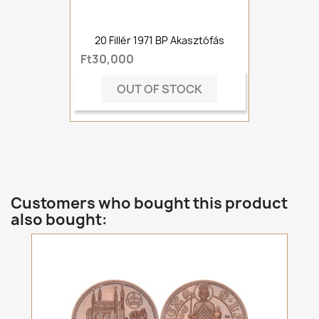
20 Fillér 1971 BP Akasztófás
Ft30,000
OUT OF STOCK
Customers who bought this product
also bought: